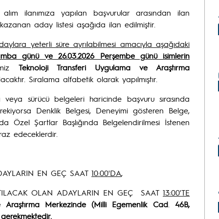
li alım ilanımıza yapılan başvurular arasından ilan
kazanan aday listesi aşağıda ilan edilmiştir.
ylara yeterli süre ayrılabilmesi amacıyla aşağıdaki
amba günü ve 26.03.2026 Perşembe günü isimlerin
emiz
Teknoloji Transferi Uygulama ve Araştırma
acaktır. Sıralama alfabetik olarak yapılmıştır.
rtı veya sürücü belgeleri haricinde başvuru sırasında
erekiyorsa Denklik Belgesi, Deneyimi gösteren Belge,
da Özel Şartlar Başlığında Belgelendirilmesi İstenen
raz edeceklerdir.
DAYLARIN EN GEÇ SAAT
10:00'DA
,
ILACAK OLAN ADAYLARIN EN GEÇ SAAT
13:00'TE
ve Araştırma Merkezinde (Milli Egemenlik Cad
.
46B,
 gerekmektedir.