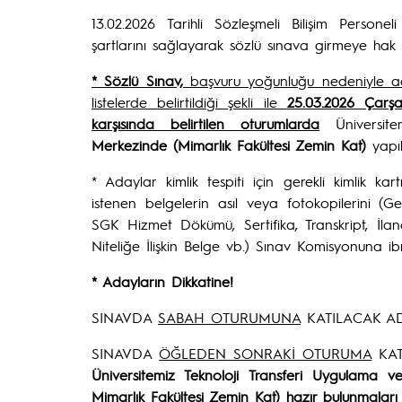
13.02.2026 Tarihli Sözleşmeli Bilişim Persone
şartlarını sağlayarak sözlü sınava girmeye hak 
* Sözlü Sınav,
başvuru yoğunluğu nedeniyle ada
listelerde belirtildiği şekli ile
25.03.2026 Çarş
karşısında belirtilen oturumlarda
Üniversit
Merkezinde (Mimarlık Fakültesi Zemin Kat)
yapıl
* Adaylar kimlik tespiti için gerekli kimlik ka
istenen belgelerin asıl veya fotokopilerini (G
SGK Hizmet Dökümü, Sertifika, Transkript, İlan
Niteliğe İlişkin Belge vb.) Sınav Komisyonuna ib
* Adayların Dikkatine!
SINAVDA
SABAH OTURUMUNA
KATILACAK A
SINAVDA
ÖĞLEDEN SONRAKİ OTURUMA
KAT
Üniversitemiz Teknoloji Transferi Uygulama 
Mimarlık Fakültesi Zemin Kat
) hazır bulunmaları