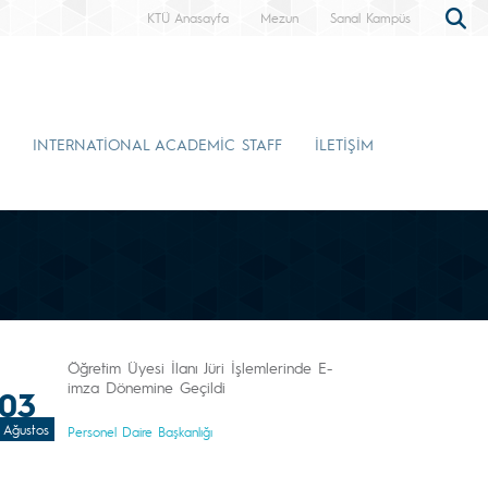
KTÜ Anasayfa
Mezun
Sanal Kampüs
INTERNATİONAL ACADEMİC STAFF
İLETİŞİM
Öğretim Üyesi İlanı Jüri İşlemlerinde E-
imza Dönemine Geçildi
03
Ağustos
Personel Daire Başkanlığı