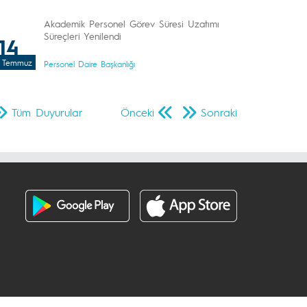
Akademik Personel Görev Süresi Uzatımı
Süreçleri Yenilendi
14
Temmuz
Personel Daire Başkanlığı
Tüm Duyurular
Önceki
Sonraki