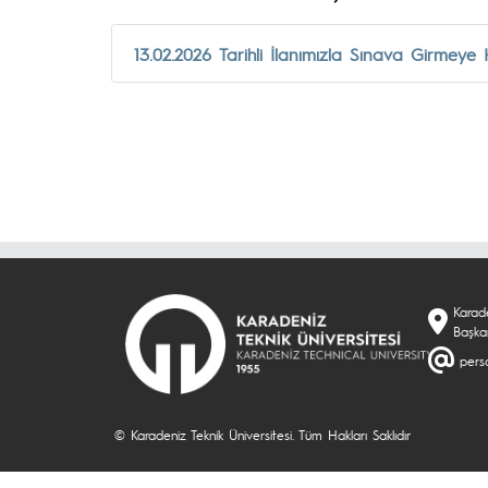
13.02.2026 Tarihli İlanımızla Sınava Girmey
Karade
Başka
perso
© Karadeniz Teknik Üniversitesi. Tüm Hakları Saklıdır