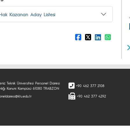
e Hak Kazanan Aday Listesi
niz Teknik Üniversitesi Personel Dairesi
+90 462 377 2108
nlığı Kanuni Kampüsü 61080 TRABZON
neldairesi@ktu.edu.tr
+90 462 377 4292