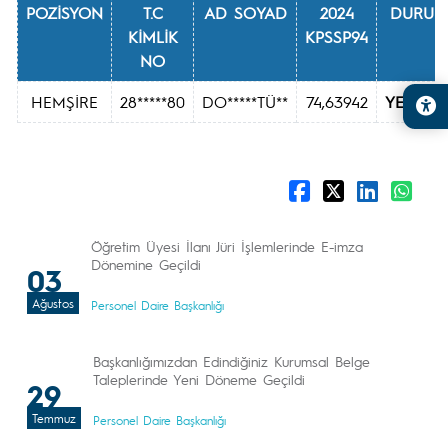
POZİSYON
T.C
AD SOYAD
2024
DURUM
KİMLİK
KPSSP94
NO
HEMŞİRE
28*****80
DO*****TÜ**
74,63942
YEDEK2
Öğretim Üyesi İlanı Jüri İşlemlerinde E-imza
Dönemine Geçildi
03
Ağustos
Personel Daire Başkanlığı
Başkanlığımızdan Edindiğiniz Kurumsal Belge
Taleplerinde Yeni Döneme Geçildi
29
Temmuz
Personel Daire Başkanlığı