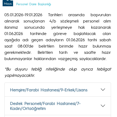
Mayıs
Personel Daire Başkanlığı
05.01.2026-19.01.2026 Tarihleri arasında başvuruları
alınarak sonuçlanan 4/b sözleşmeli personel alım
ilanımız sonucunda yerleşmeye hak kazanarak
01.06.2026 tarihinde göreve başlatılacak olan
aşağıda adı geçen adayların 01.06.2026 tarihi sabah
saat 08:00’de belirtilen birimde hazır bulunması
gerekmektedir. Belirtilen tarih ve saatte hazır
bulunmayanlar haklarından vazgeçmiş sayılacaklardır.
*Bu duyuru tebliğ niteliğinde olup ayrıca tebligat
yapılmayacaktır.
Hemşire/Farabi Hastanesi/9-Erkek/Lisans
Destek Personeli/Farabi Hastanesi/7-
Kadın/Ortaöğretim