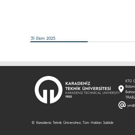
31 Ekim 2025
KTÜ Of
Bölüm
Bahad
TRAB
ym@k
© Karadeniz Teknik Üniversitesi. Tüm Hakları Saklıdır