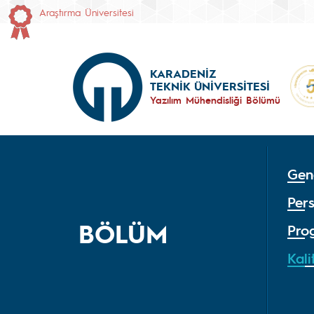
Araştırma Üniversitesi
KARADENİZ
TEKNİK ÜNİVERSİTESİ
Yazılım Mühendisliği Bölümü
Gene
Per
BÖLÜM
Pro
Kali