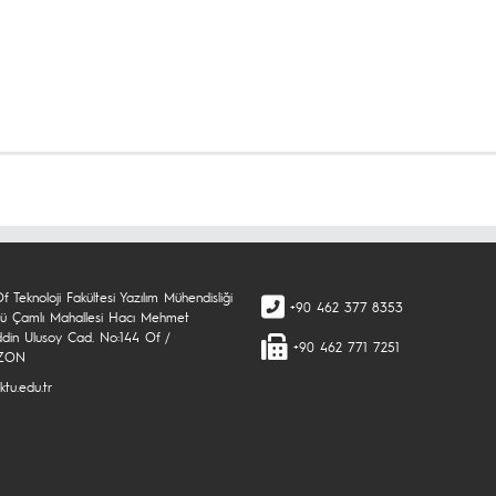
 Teknoloji Fakültesi Yazılım Mühendisliği
+90 462 377 8353
ü Çamlı Mahallesi Hacı Mehmet
din Ulusoy Cad. No:144 Of /
+90 462 771 7251
ZON
tu.edu.tr