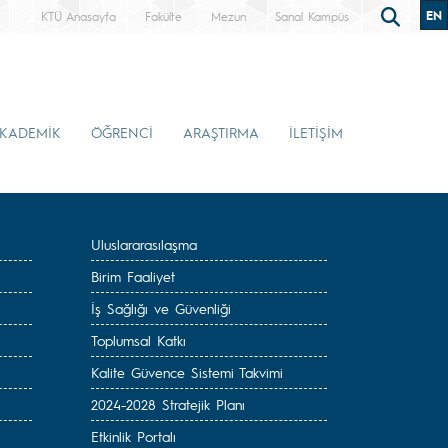
EN
KTÜ Anasayfa
Fakülte
Mezun
Sanal Kampüs
KADEMİK
ÖĞRENCİ
ARAŞTIRMA
İLETİŞİM
Uluslararasılaşma
Birim Faaliyet
İş Sağlığı ve Güvenliği
Toplumsal Katkı
Kalite Güvence Sistemi Takvimi
2024-2028 Stratejik Planı
Etkinlik Portalı