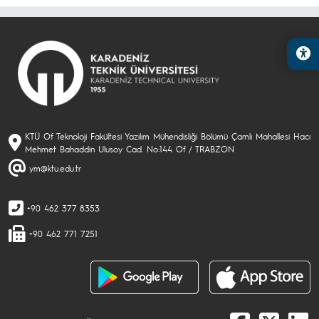
KTÜ Of Teknoloji Fakültesi Yazılım Mühendisliği Bölümü Çamlı Mahallesi Hacı
Mehmet Bahaddin Ulusoy Cad. No:144 Of / TRABZON
ym@ktu.edu.tr
+90 462 377 8353
+90 462 771 7251