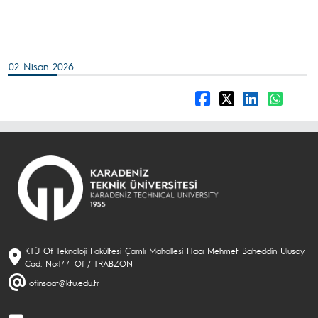
02 Nisan 2026
KTÜ Of Teknoloji Fakültesi Çamlı Mahallesi Hacı Mehmet Baheddin Ulusoy
Cad. No:144 Of / TRABZON
ofinsaat@ktu.edu.tr