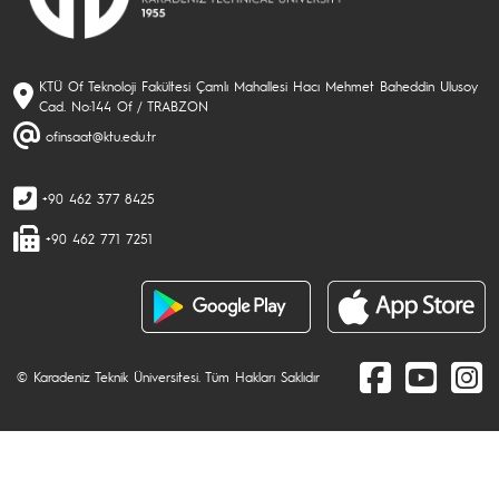
KTÜ Of Teknoloji Fakültesi Çamlı Mahallesi Hacı Mehmet Baheddin Ulusoy
Cad. No:144 Of / TRABZON
ofinsaat@ktu.edu.tr
+90 462 377 8425
+90 462 771 7251
© Karadeniz Teknik Üniversitesi. Tüm Hakları Saklıdır