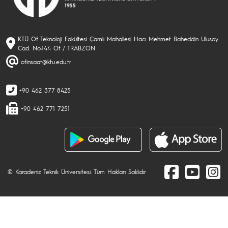
KTÜ Of Teknoloji Fakültesi Çamlı Mahallesi Hacı Mehmet Baheddin Ulusoy
Cad. No:144 Of / TRABZON
ofinsaat@ktu.edu.tr
+90 462 377 8425
+90 462 771 7251
© Karadeniz Teknik Üniversitesi. Tüm Hakları Saklıdır