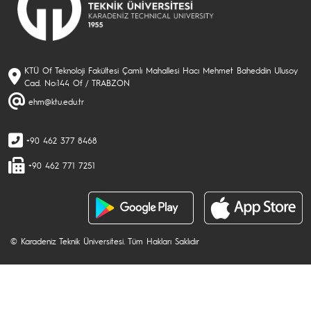
KTÜ Of Teknoloji Fakültesi Çamlı Mahallesi Hacı Mehmet Baheddin Ulusoy
Cad. No:144 Of / TRABZON
ehm@ktu.edu.tr
+90 462 377 8468
+90 462 771 7251
© Karadeniz Teknik Üniversitesi. Tüm Hakları Saklıdır