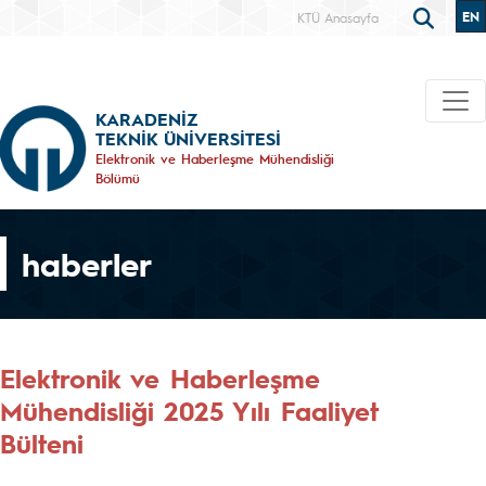
EN
KTÜ Anasayfa
KARADENİZ
TEKNİK ÜNİVERSİTESİ
Elektronik ve Haberleşme Mühendisliği
Bölümü
haberler
Elektronik ve Haberleşme
Mühendisliği 2025 Yılı Faaliyet
Bülteni