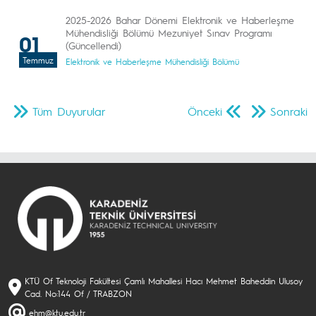
2025-2026 Bahar Dönemi Elektronik ve Haberleşme
Mühendisliği Bölümü Mezuniyet Sınav Programı
01
(Güncellendi)
Temmuz
Elektronik ve Haberleşme Mühendisliği Bölümü
Tüm Duyurular
Önceki
Sonraki
KTÜ Of Teknoloji Fakültesi Çamlı Mahallesi Hacı Mehmet Baheddin Ulusoy
Cad. No:144 Of / TRABZON
ehm@ktu.edu.tr