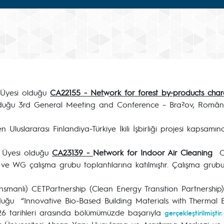
 Üyesi olduğu
CA22155 - Network for forest by-products charc
duğu 3rd General Meeting and Conference – Bra?ov, România'ya 
uslararası Finlandiya-Türkiye İkili İşbirliği projesi kapsamında
u Üyesi olduğu
CA23139 -
Network for Indoor Air Cleaning
CO
 WG çalışma grubu toplantılarına katılmıştır. Çalışma grubu top
finansmanlı) CETPartnership (Clean Energy Transition Partners
 olduğu “Innovative Bio-Based Building Materials with Thermal
026 tarihleri arasında bölümümüzde başarıyla
gerçekleştirilmiştir