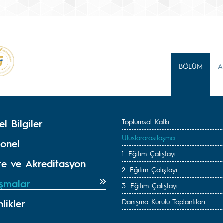
BÖLÜM
A
l Bilgiler
Toplumsal Katkı
Uluslararasılaşma
sonel
1. Eğitim Çalıştayı
ite ve Akreditasyon
2. Eğitim Çalıştayı
ışmalar
3. Eğitim Çalıştayı
nlikler
Danışma Kurulu Toplantıları