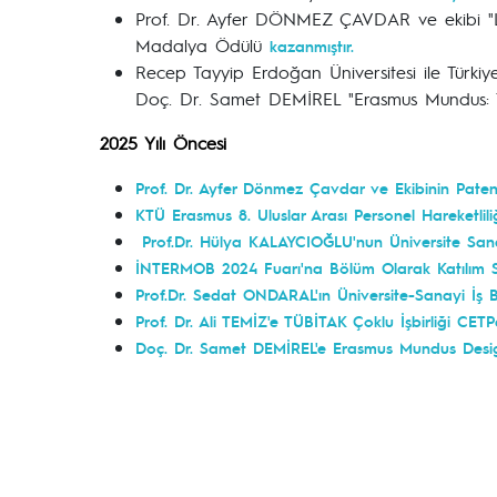
Prof. Dr. Ayfer DÖNMEZ ÇAVDAR ve ekibi "Lig
Madalya Ödülü
kazanmıştır.
Recep Tayyip Erdoğan Üniversitesi ile Türkiye
Doç. Dr. Samet DEMİREL "Erasmus Mundus: Te
2025 Yılı Öncesi
Prof. Dr. Ayfer Dönmez Çavdar ve Ekibinin Paten
KTÜ Erasmus 8. Uluslar Arası Personel Hareketlili
Prof.Dr. Hülya KALAYCIOĞLU'nun Üniversite Sanayi
İNTERMOB 2024 Fuarı'na Bölüm Olarak Katılım 
Prof.Dr. Sedat ONDARAL'ın Üniversite-Sanayi İş Bir
Prof. Dr. Ali TEMİZ'e TÜBİTAK Çoklu İşbirliği CET
Doç. Dr. Samet DEMİREL'e Erasmus Mundus Desi