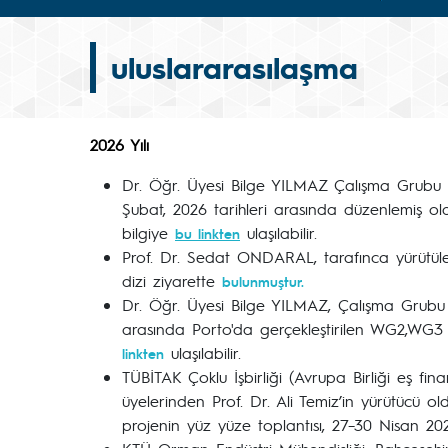
uluslararasılaşma
2026 Yılı
Dr. Öğr. Üyesi Bilge YILMAZ Çalışma Grubu
Şubat, 2026 tarihleri arasında düzenlemiş ol
bilgiye
ulaşılabilir.
bu linkten
Prof. Dr. Sedat ONDARAL, tarafınca yürütülen Ul
dizi ziyarette
bulunmuştur.
Dr. Öğr. Üyesi Bilge YILMAZ, Çalışma Grub
arasında Porto'da gerçekleştirilen WG2,WG3 ve
ulaşılabilir.
linkten
TÜBİTAK Çoklu İşbirliği (Avrupa Birliği eş 
üyelerinden Prof. Dr. Ali Temiz’in yürütücü
projenin yüz yüze toplantısı, 27–30 Nisan 2