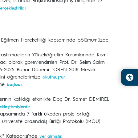
veç İstanbul Başkonsolosluğu iş birliğinde 27
erçekleştirildi.
s+ Eğitmen Hareketliliği kapsamında bölümümüzde
raştırmacıların Yükseköğretim Kurumlarında Kısmi
acı olarak görevlendirilen Prof. Dr. Selim Salim
024-2025 Bahar Dönemi OREN 2018 Mesleki
ini öğrencilerimize
okutmuştur.
ine
başladı.
ilerinin katıldığı etkinlikte Doç Dr. Samet DEMİREL
kleştirmişlerdir.
apsamında 7 farklı ülkeden proje ortağı
i üniversite arasındaİş Birliği Protokolü (MOU)
tki" Kategorisi’nde
yer almıştır.