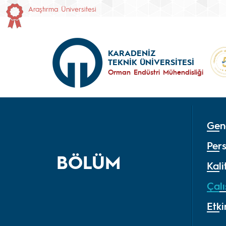
Araştırma Üniversitesi
KARADENİZ
TEKNİK ÜNİVERSİTESİ
Orman Endüstri Mühendisliği
Gene
Per
BÖLÜM
Kal
Çal
Etki