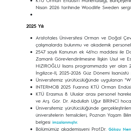
KTÜ Orman Endüstri Mühendisliği, Bahçeşehir
Nisan 2026 tarihinde Woodlife Sweden sergi 
2025 Yılı
Aristotales Üniversitesi Orman ve Doğal Çe
çalışmalarda bulunmu ve akademik personel
2547 sayılı Kanunun ek 46’ncı maddesi ile Do
Zamanlı Görevlendirilmesine İlişkin Usul ve E
HIZIROĞLU lisans programımızda yer alan 
İngilizce-II, 2025-2026 Güz Dönemi lisanüst
Üniversitemiz yürütücülüğünde uygulanan "WO
INTERMOB 2025 Fuarına KTÜ Orman Endüstri
KTÜ Erasmus 8. Uluslar arası personel hareketl
ve Arş. Gör. Dr. Abdullah Uğur BİRİNCİ hoc
Üniversitemiz yürütücülüğünde gerçekleştiri
üniversitelerin temsilcileri, Poznan Yaşam Bil
belgesi
imzalanmıştır.
Bölümümüz akademisyeni Prof.Dr.
Gökay Nem