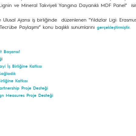
nin ve Mineral Takviyeli Yangına Dayanıklı MDF Panel" isiml
 Ulusal Ajansı iş birliğinde düzenlenen "Yıldızlar Ligi: Erasmu
crübe Paylaşımı” konu başlıklı sunumlarını
gerçekleştirmiştir.
t Başarısı!
i
ğ
 İş Birliğine Katkısı
Sağladık
liğine Katkısı
Partnership Proje Desteği
gn Measures Proje Desteği