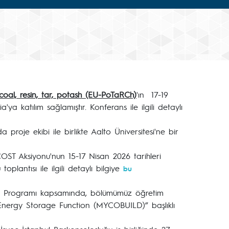
oal, resin, tar, potash (EU-PoTaRCh)
'ın 17-19
katılım sağlamıştır. Konferans ile ilgili detaylı
 proje ekibi ile birlikte Aalto Üniversitesi'ne bir
ST Aksiyonu'nun 15-17 Nisan 2026 tarihleri
lantısı ile ilgili detaylı bilgiye
bu
hip) Programı kapsamında, bölümümüz öğretim
 Energy Storage Function (MYCOBUILD)” başlıklı
.