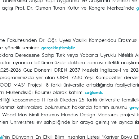
 Üniversitesi Ahşap Yapı Uygulama ve Araştırma Merkezi ve İs
açılışı Prof. Dr. Osman Turan Kültür ve Kongre Merkezi'nde
g
vre Fakültesinden Dr. Öğr. Üyesi Vasiliki Kamperidou Erasmu
e yönelik seminer
gerçekleştirmiştir.
ktora Derecesine Sahip Türk veya Yabancı Uyruklu Nitelikli A
saslar uyarınca bölümümüzde doktora sonrası nitelikli araştırm
2025-2026 Güz Dönemi OREN 2037 Mesleki İngilizce-I ve 2
ü programımızda yer alan OREL 7330 Yeşil Kompozitler dersler
OD-MAS" Projesi 8 farklı üniversite ortaklığında faaliyetler
 Mühendisliği Bölümü olarak katılım
sağlandı.
iliği kapsamında 11 farklı ülkeden 25 farklı üniversite temsilc
alarımız katılımcılara bölümümüz hakkında tanıtım sunumu
gerçe
len Wood-Mas isimli Erasmus Mundus Design Measures projesi k
imleri Üniversitesi ev sahipliğinde bir araya gelmiş ve ayrıca ik
’nin Dünyanın En Etkili Bilim İnsanları Listesi "Kariyer Boyu E
li