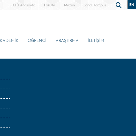
EN
KTÜ Anasayfa
Fakülte
Mezun
Sanal Kampüs
KADEMİK
ÖĞRENCİ
ARAŞTIRMA
İLETİŞİM