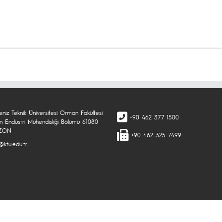
niz Teknik Üniversitesi Orman Fakültesi
+90 462 377 1500
 Endüstri Mühendisliği Bölümü 61080
ZON
+90 462 325 7499
ktu.edu.tr