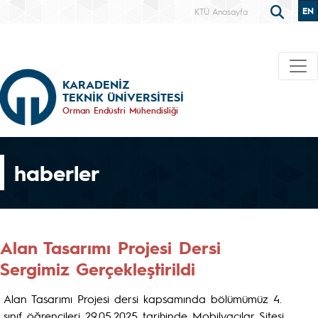
EN
KTÜ Anasayfa
KARADENİZ
TEKNİK ÜNİVERSİTESİ
Orman Endüstri Mühendisliği
haberler
Alan Tasarımı Projesi Dersi
Sergimiz Gerçekleştirildi
Alan Tasarımı Projesi dersi kapsamında bölümümüz 4.
sınıf öğrencileri 29.05.2025 tarihinde Mobilyacılar Sitesi