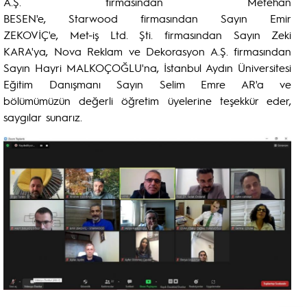
A.Ş. firmasından Metehan
BESEN'e, Starwood firmasından Sayın Emir
ZEKOVİÇ'e, Met-iş Ltd. Şti. firmasından Sayın Zeki
KARA'ya, Nova Reklam ve Dekorasyon A.Ş. firmasından
Sayın Hayri MALKOÇOĞLU'na, İstanbul Aydın Üniversitesi
Eğitim Danışmanı Sayın Selim Emre AR'a ve
bölümümüzün değerli öğretim üyelerine teşekkür eder,
saygılar sunarız.