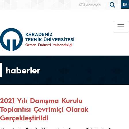
EN
KTÜ Anasayfa
KARADENİZ
TEKNİK ÜNİVERSİTESİ
Orman Endüstri Mühendisliği
haberler
2021 Yılı Danışma Kurulu
Toplantısı Çevrimiçi Olarak
Gerçekleştirildi