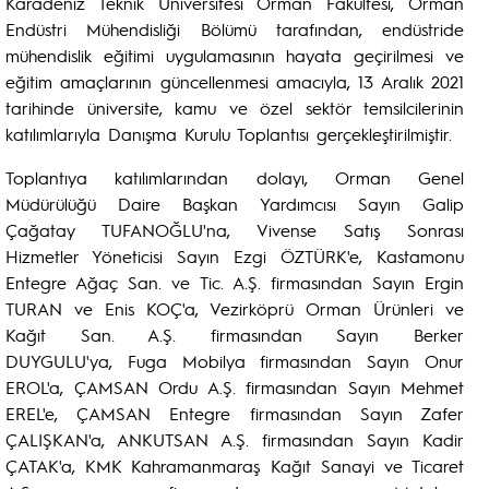
Karadeniz Teknik Üniversitesi Orman Fakültesi, Orman
Endüstri Mühendisliği Bölümü tarafından, endüstride
mühendislik eğitimi uygulamasının hayata geçirilmesi ve
eğitim amaçlarının güncellenmesi amacıyla, 13 Aralık 2021
tarihinde üniversite, kamu ve özel sektör temsilcilerinin
katılımlarıyla Danışma Kurulu Toplantısı gerçekleştirilmiştir.
Toplantıya katılımlarından dolayı, Orman Genel
Müdürülüğü Daire Başkan Yardımcısı Sayın Galip
Çağatay TUFANOĞLU'na, Vivense Satış Sonrası
Hizmetler Yöneticisi Sayın Ezgi ÖZTÜRK'e, Kastamonu
Entegre Ağaç San. ve Tic. A.Ş. firmasından Sayın Ergin
TURAN ve Enis KOÇ'a, Vezirköprü Orman Ürünleri ve
Kağıt San. A.Ş. firmasından Sayın Berker
DUYGULU'ya, Fuga Mobilya firmasından Sayın Onur
EROL'a, ÇAMSAN Ordu A.Ş. firmasından Sayın Mehmet
EREL'e, ÇAMSAN Entegre firmasından Sayın Zafer
ÇALIŞKAN'a, ANKUTSAN A.Ş. firmasından Sayın Kadir
ÇATAK'a, KMK Kahramanmaraş Kağıt Sanayi ve Ticaret