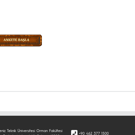
Orman Endüstri Mühen
niz Teknik Üniversitesi Orman Fakültesi
+90 462 377 1500