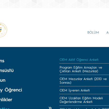
BÖLÜM
A
ns
OEM Aktif Öğrenci Anketi
Program Eğitim Amaçları ve
nsüstü
Çıktıları Anketi (Mezunlar)
OEM Mezunlar Anketi (2010 ve
un
Sonrası)
y Öğrenci
OEM İşveren Anketi
OEM Uzaktan Eğitim Modeli
nlikler
Değerlendirme Anketi