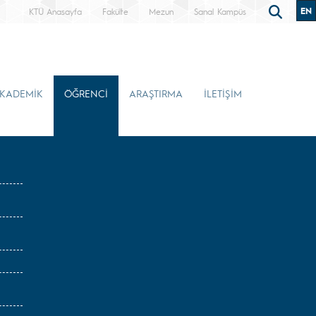
EN
KTÜ Anasayfa
Fakülte
Mezun
Sanal Kampüs
KADEMİK
ÖĞRENCİ
ARAŞTIRMA
İLETİŞİM