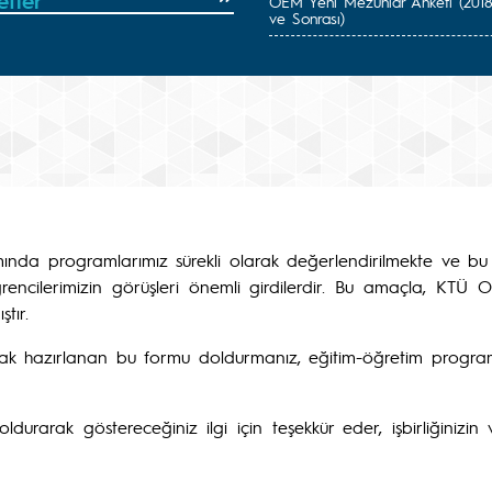
etler
OEM Yeni Mezunlar Anketi (201
ve Sonrası)
samında programlarımız sürekli olarak değerlendirilmekte ve bu
rencilerimizin görüşleri önemli girdilerdir. Bu amaçla, KT
tır.
rak hazırlanan bu formu doldurmanız, eğitim-öğretim program
arak göstereceğiniz ilgi için teşekkür eder, işbirliğinizin ve 