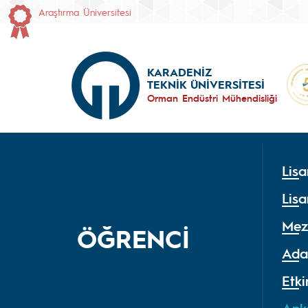
Araştırma Üniversitesi
KARADENİZ
TEKNİK ÜNİVERSİTESİ
Orman Endüstri Mühendisliği
Lisa
Lisa
Mez
ÖĞRENCİ
Ada
Etki