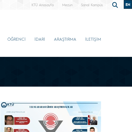
EN
KTÜ Anasayfa
Mezun
Sanal Kampüs
ÖĞRENCİ
İDARİ
ARAŞTIRMA
İLETİŞİM