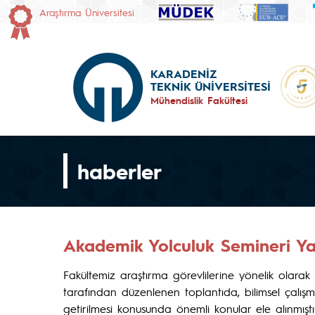
Araştırma Üniversitesi
KARADENİZ
TEKNİK ÜNİVERSİTESİ
Mühendislik Fakültesi
haberler
Akademik Yolculuk Semineri Ya
Fakültemiz araştırma görevlilerine yönelik olarak
tarafından düzenlenen toplantıda, bilimsel çalış
getirilmesi konusunda önemli konular ele alınmıştır