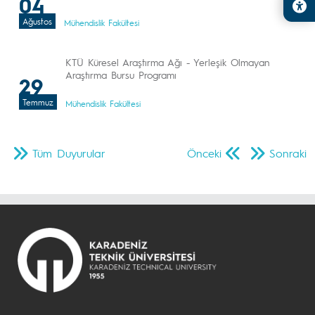
04
Ağustos
Mühendislik Fakültesi
KTÜ Küresel Araştırma Ağı - Yerleşik Olmayan
Araştırma Bursu Programı
29
Temmuz
Mühendislik Fakültesi
Tüm Duyurular
Önceki
Sonraki