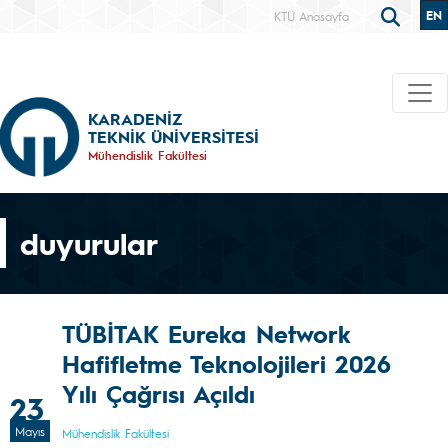
EN
KTÜ Anasayfa
KARADENİZ
TEKNİK ÜNİVERSİTESİ
Mühendislik Fakültesi
duyurular
TÜBİTAK Eureka Network
Hafifletme Teknolojileri 2026
Yılı Çağrısı Açıldı
23
Mayıs
Mühendislik Fakültesi