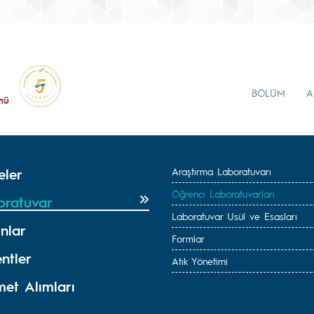
BÖLÜM
A
mü
eler
Araştırma Laboratuvarı
Öğrenci Laboratuvarları
oratuvar
Laboratuvar Usül ve Esasları
nlar
Formlar
ntler
Atık Yönetimi
met Alımları