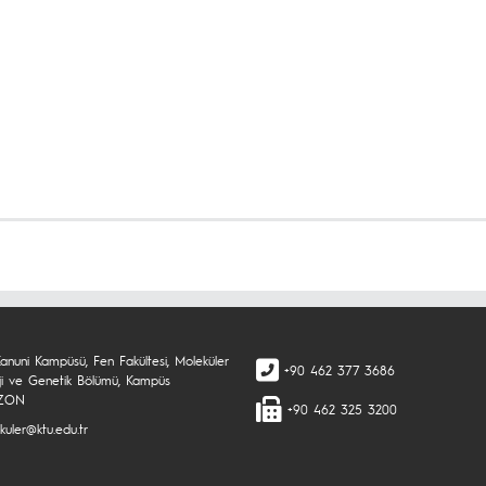
anuni Kampüsü, Fen Fakültesi, Moleküler
+90 462 377 3686
oji ve Genetik Bölümü, Kampüs
ZON
+90 462 325 3200
kuler@ktu.edu.tr