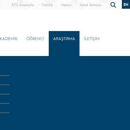
EN
KTÜ Anasayfa
Fakülte
Mezun
Sanal Kampüs
KADEMİK
ÖĞRENCİ
ARAŞTIRMA
İLETİŞİM