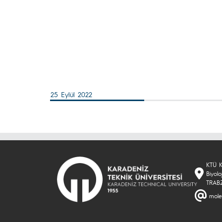
25 Eylül 2022
KTÜ K
Biyol
TRAB
mole