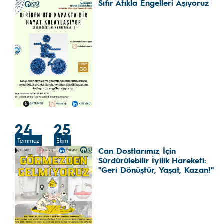
Sıfır Atıkla Engelleri Aşıyoruz
24
25
Temmuz
Ekim
Can Dostlarımız İçin
Sürdürülebilir İyilik Hareketi:
"Geri Dönüştür, Yaşat, Kazan!"