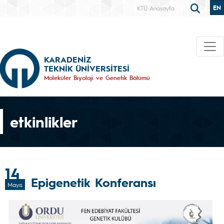
EN
KTÜ Anasayfa
KARADENİZ
TEKNİK ÜNİVERSİTESİ
Moleküler Biyoloji ve Genetik Bölümü
etkinlikler
14
Epigenetik Konferansı
Mayıs