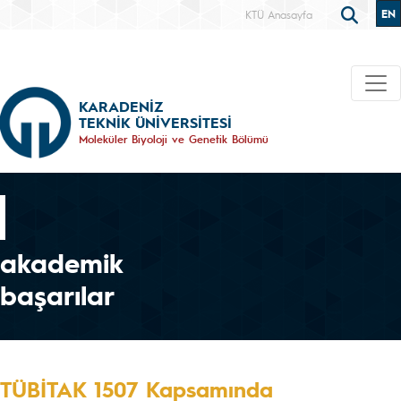
EN
KTÜ Anasayfa
KARADENİZ
TEKNİK ÜNİVERSİTESİ
Moleküler Biyoloji ve Genetik Bölümü
akademik
başarılar
TÜBİTAK 1507 Kapsamında