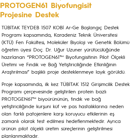
PROTOGEN61 Biyofungisit
Projesine Destek
TÜBİTAK TEYDEB 1507 KOBİ Ar-Ge Başlangıç Destek
Programı kapsamında, Karadeniz Teknik Üniversitesi
(KTÜ) Fen Fakültesi, Moleküler Biyoloji ve Genetik Bölümü
öğretim üyesi Doç. Dr. Uğur Uzuner yürütücülüğünde
hazırlanan “PROTOGEN61™ Biyofungisitinin Pilot Ölçekli
Üretimi ve Fındık ve Bağ Yetiştiriciliğinde Etkinliğinin
Araştırılması” başlıklı proje desteklenmeye layık görüldü.
Proje kapsamında, ilk kez TÜBİTAK 1512 Girişimcilik Destek
Programı çerçevesinde geliştirilen protein bazlı
PROTOGEN61™ biyoürününün, fındık ve bağ
yetiştiriciliğinde kurşuni küf ve pas hastalıklarına neden
olan farklı patojenlere karşı koruyucu etkilerinin eş
zamanlı olarak test edilmesi hedeflenmektedir. Ayrıca
ürünün pilot ölçekli üretim süreçlerinin geliştirilmesi
planlanmaktadır.