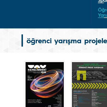
Spor
Öğre
Yarı
öğrenci yarışma projele