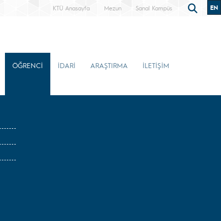
EN
KTÜ Anasayfa
Mezun
Sanal Kampüs
ÖĞRENCİ
İDARİ
ARAŞTIRMA
İLETİŞİM