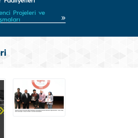
 Faaliyetleri
nci Projeleri ve
şmaları
ri