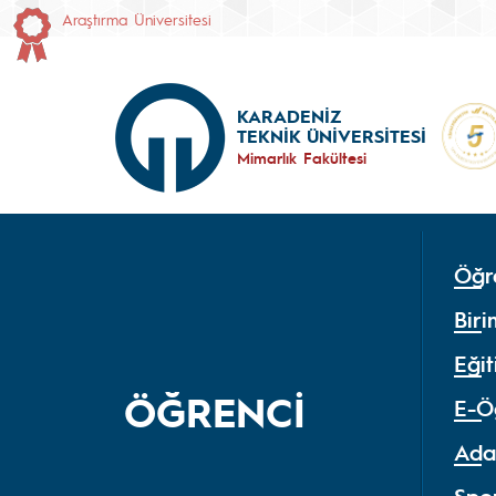
Araştırma Üniversitesi
KARADENİZ
TEKNİK ÜNİVERSİTESİ
Mimarlık Fakültesi
Öğr
Biri
Eği
ÖĞRENCİ
E-Ö
Ada