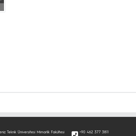
niz Teknik Üniversitesi Mimarlik Fakültesi
+90 462 377 3811