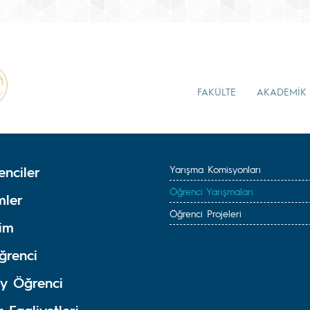
FAKÜLTE
AKADEMİK
enciler
Yarışma Komisyonları
Öğrenci Yarışmaları
mler
Öğrenci Projeleri
tim
ğrenci
y Öğrenci