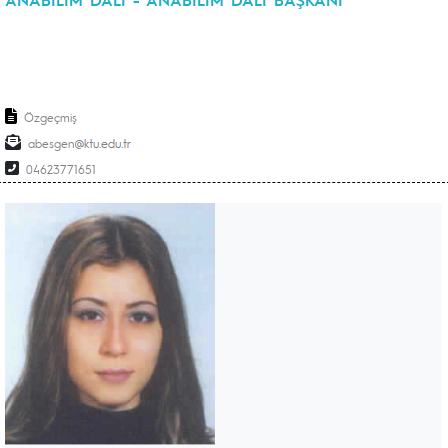
Özgeçmiş
abesgen
04623771651