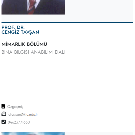
PROF. DR.
CENGİZ TAVŞAN
MİMARLIK BÖLÜMÜ
BİNA BİLGİSİ ANABİLİM DALI
Özgeçmiş
ctavsan
04623771630