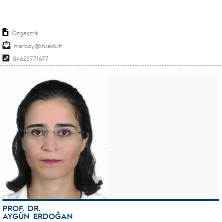
Özgeçmiş
merbay
04623771677
PROF. DR.
AYGÜN ERDOĞAN