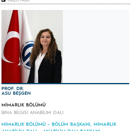
04623774060
PROF. DR.
ASU BEŞGEN
MİMARLIK BÖLÜMÜ
BİNA BİLGİSİ ANABİLİM DALI
MİMARLIK BÖLÜMÜ - BÖLÜM BAŞKANI, MİMARLIK
ANABİLİM DALI - ANABİLİM DALI BAŞKANI