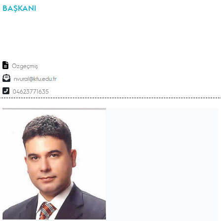
BAŞKANI
Özgeçmiş
nvural
04623771635