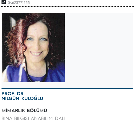
04623771655
PROF. DR.
NİLGÜN KULOĞLU
MİMARLIK BÖLÜMÜ
BİNA BİLGİSİ ANABİLİM DALI