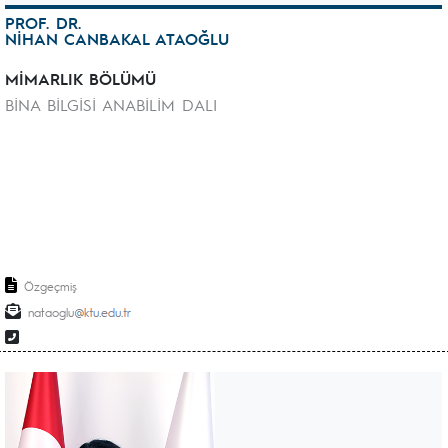
PROF. DR.
NİHAN CANBAKAL ATAOĞLU
MİMARLIK BÖLÜMÜ
BİNA BİLGİSİ ANABİLİM DALI
Özgeçmiş
nataoglu