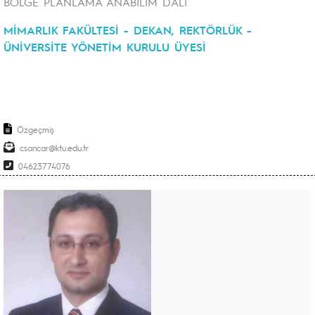
BÖLGE PLANLAMA ANABİLİM DALI
MİMARLIK FAKÜLTESİ - DEKAN, REKTÖRLÜK -
ÜNİVERSİTE YÖNETİM KURULU ÜYESİ
Özgeçmiş
csancar
04623774076