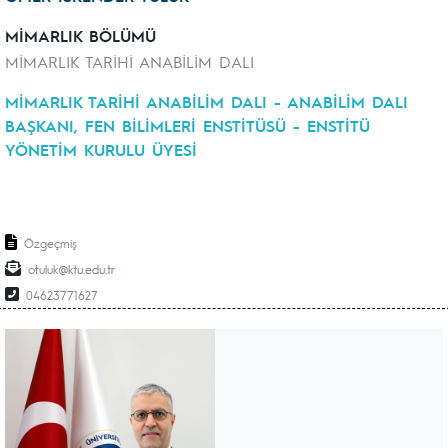
MİMARLIK BÖLÜMÜ
MİMARLIK TARİHİ ANABİLİM DALI
MİMARLIK TARİHİ ANABİLİM DALI - ANABİLİM DALI
BAŞKANI, FEN BİLİMLERİ ENSTİTÜSÜ - ENSTİTÜ
YÖNETİM KURULU ÜYESİ
Özgeçmiş
otuluk
04623771627