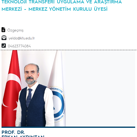
TEKNOLOJİ TRANSFERİ UYGULAMA VE ARAŞTIRMA
MERKEZİ - MERKEZ YÖNETİM KURULU ÜYESİ
Özgeçmiş
yelda
04623774084
PROF. DR.
ERKAN AYDINTAN