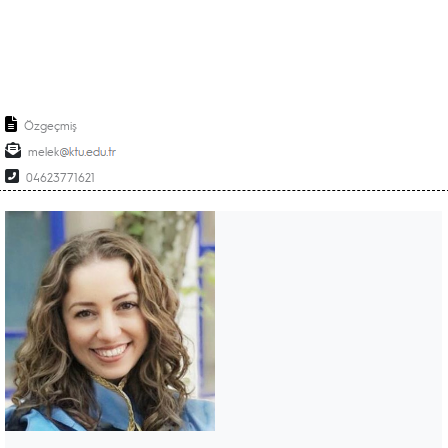
Özgeçmiş
melek
04623771621