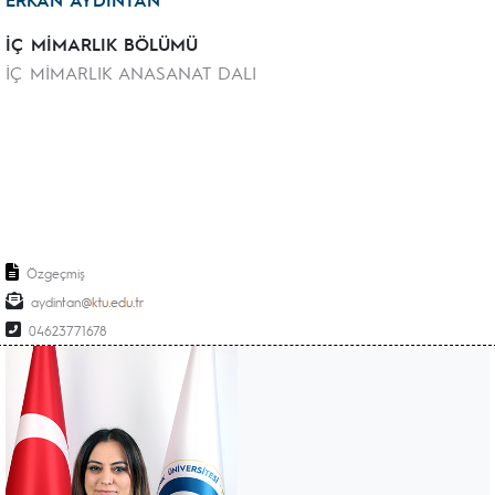
İÇ MİMARLIK BÖLÜMÜ
İÇ MİMARLIK ANASANAT DALI
Özgeçmiş
aydintan
04623771678