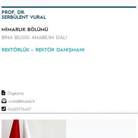
PROF. DR.
SERBÜLENT VURAL
MİMARLIK BÖLÜMÜ
BİNA BİLGİSİ ANABİLİM DALI
REKTÖRLÜK - REKTÖR DANIŞMANI
Özgeçmiş
svural
04623774407