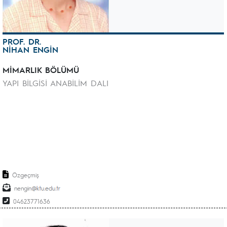
PROF. DR.
NİHAN ENGİN
MİMARLIK BÖLÜMÜ
YAPI BİLGİSİ ANABİLİM DALI
Özgeçmiş
nengin
04623771636