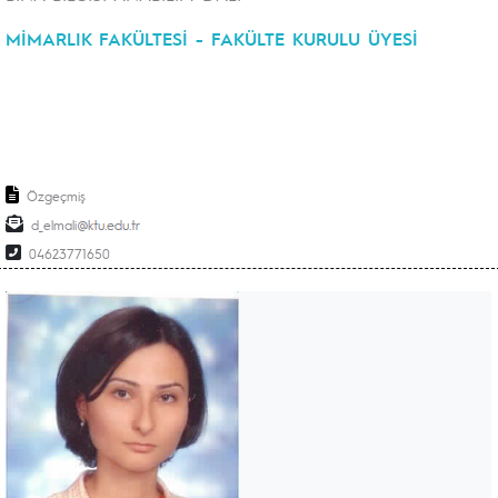
MİMARLIK FAKÜLTESİ - FAKÜLTE KURULU ÜYESİ
Özgeçmiş
d_elmali
04623771650