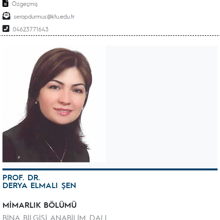
Özgeçmiş
serapdurmus
04623771643
PROF. DR.
DERYA ELMALI ŞEN
MİMARLIK BÖLÜMÜ
BİNA BİLGİSİ ANABİLİM DALI