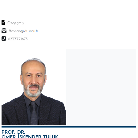
Özgeçmiş
ftavsan
6237771675
PROF. DR.
ÖMER İSKENDER TULUK