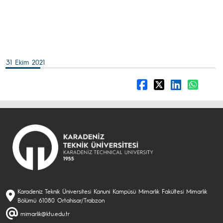
31 Ekim 2021
Karadeniz Teknik Üniversitesi Kanuni Kampüsü Mimarlık Fakültesi Mimarlık
Bölümü 61080 Ortahisar/Trabzon
mimarlik@ktu.edu.tr