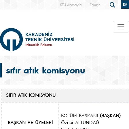
EN
KTÜ Anasayfa
Fakülte
KARADENİZ
TEKNİK ÜNİVERSİTESİ
Mimarlık Bölümü
sıfır atık komisyonu
SIFIR ATIK KOMİSYONU
BÖLÜM BAŞKANI
(BAŞKAN)
BAŞKAN VE ÜYELERİ
Öznur ALTUNDAĞ