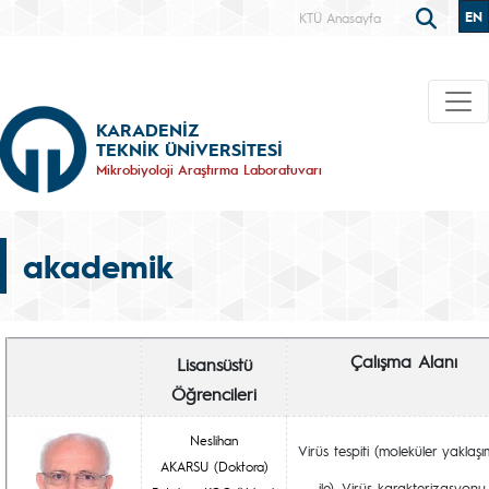
EN
KTÜ Anasayfa
KARADENİZ
TEKNİK ÜNİVERSİTESİ
Mikrobiyoloji Araştırma Laboratuvarı
akademik
Çalışma Alanı
Lisansüstü
Öğrencileri
Neslihan
Virüs tespiti (moleküler yaklaşı
AKARSU (Doktora)
ile), Virüs karakterizasyonu,