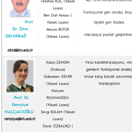
Fetahna KOÇ (Yüksek
Lisans)
Fonksiyonel gen analizi, Büy
Ben Dati Ainaou (
Prof.
ölçekli gen ifadesi,
Yüksek Lisans)
Dr. Zihni
Aleyna BÜYÜK
Mikrobiyal pestisit geliştirilme
DEMİRBAĞ
(Yüksek Lisans)
zihni@ktu.edu.tr
Virüs karakterizasyonu, vira
Kübra ZENGİN
genlerin fonksiyonel analizi
(Doktora)
virüse karşı böcek savunmas
Gülendam DEMİR
transkriptom
(Yüksek Lisans)
Maryam
Prof. Dr.
ROUHANDEH
Remziye
(Yüksek Lisans)
NALÇACIOĞLU
Sevgi BULAM (Yüksek
remziye@ktu.edu.tr
Lisans)
Deniz ÖZBALIKÇI (