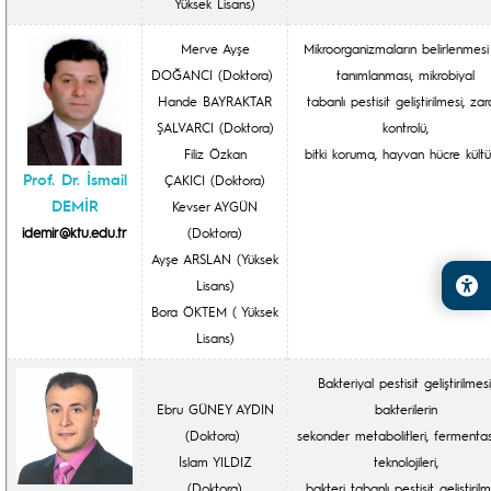
Yüksek Lisans)
Merve Ayşe
Mikroorganizmaların belirlenmesi
DOĞANCI (Doktora)
tanımlanması, mikrobiyal
Hande BAYRAKTAR
tabanlı pestisit geliştirilmesi, zara
ŞALVARCI (Doktora)
kontrolü,
Filiz Özkan
bitki koruma, hayvan hücre kültü
Prof. Dr. İsmail
ÇAKICI (Doktora)
DEMİR
Kevser AYGÜN
idemir@ktu.edu.tr
(Doktora)
Ayşe ARSLAN (Yüksek
Lisans)
Bora ÖKTEM ( Yüksek
Lisans)
Bakteriyal pestisit geliştirilmesi
Ebru GÜNEY AYDIN
bakterilerin
(Doktora)
sekonder metabolitleri, fermenta
İslam YILDIZ
teknolojileri,
(Doktora)
bakteri tabanlı pestisit geliştirilm