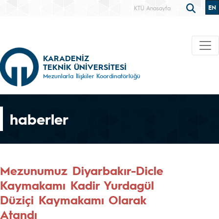
EN
KTÜ Anasayfa
KARADENİZ
TEKNİK ÜNİVERSİTESİ
Mezunlarla İlişkiler Koordinatörlüğü
haberler
Mezunumuz Diyarbakır-Dicle
Kaymakamı Kadir Yurdagül
Düziçi Kaymakamı Olarak
Atandı