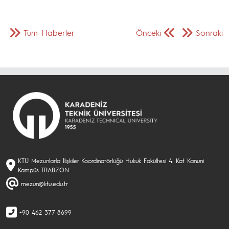
Tüm Haberler
Önceki
Sonraki
KTÜ Mezunlarla İlişkiler Koordinatörlüğü Hukuk Fakültesi 4. Kat Kanuni
Kampüs TRABZON
mezun@ktu.edu.tr
+90 462 377 8699