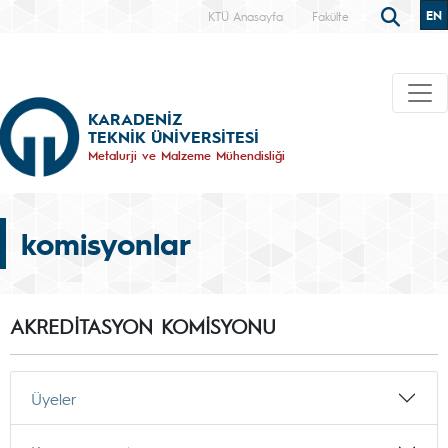
EN
KTÜ Anasayfa
Fakülte
KARADENİZ
TEKNİK ÜNİVERSİTESİ
Metalurji ve Malzeme Mühendisliği
komisyonlar
AKREDİTASYON KOMİSYONU
Üyeler