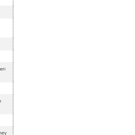
eri
n
ney