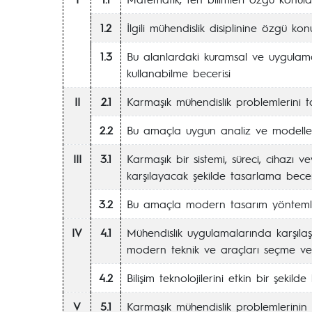
1.2
İlgili mühendislik disiplinine özgü konu
1.3
Bu alanlardaki kuramsal ve uygulamal
kullanabilme becerisi
II
2.1
Karmaşık mühendislik problemlerini
2.2
Bu amaçla uygun analiz ve modelle
III
3.1
Karmaşık bir sistemi, süreci, cihazı ve
karşılayacak şekilde tasarlama becer
3.2
Bu amaçla modern tasarım yöntemle
IV
4.1
Mühendislik uygulamalarında karşılaş
modern teknik ve araçları seçme ve
4.2
Bilişim teknolojilerini etkin bir şekild
V
5.1
Karmaşık mühendislik problemlerinin 