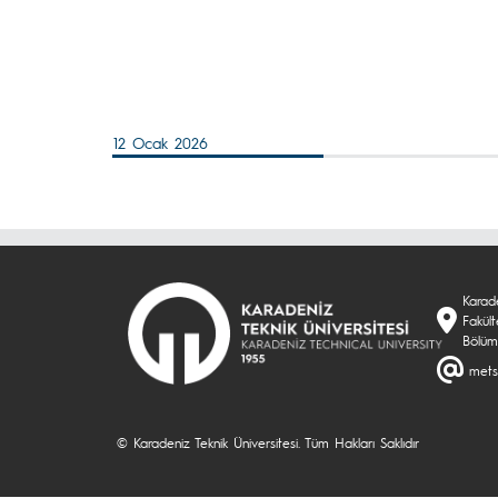
12 Ocak 2026
Karade
Fakül
Bölü
metse
© Karadeniz Teknik Üniversitesi. Tüm Hakları Saklıdır