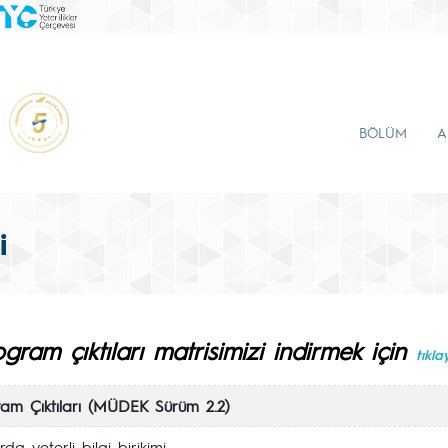
BÖLÜM
A
i
gram çıktıları matrisimizi indirmek için
tıklay
ram Çıktıları (MÜDEK Sürüm 2.2)
a yeterli bilgi birikimi