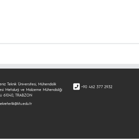
niz Teknik Üniversitesi, Mühendislik
+90 462 377 2932
tesi Metalurji ve Malzeme Mühendisliği
mü 61040, TRABZON
kreterlik@ktu.edu.tr