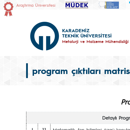
Araştırma Üniversitesi
KARADENİZ
TEKNİK ÜNİVERSİTESİ
Metalurji ve Malzeme Mühendisliği
program çıktıları matris
Pro
Detaylı Prog
I
1.1
Matematik, fen bilimleri özgü konulard