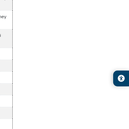
ney
i