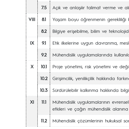
7.5
Açık ve anlaşılır talimat verme ve a
VIII
8.1
Yaşam boyu öğrenmenin gerekliliği 
8.2
Bilgiye erişebilme, bilim ve teknoloji
IX
9.1
Etik ilkelerine uygun davranma, mesl
9.2
Mühendislik uygulamalarında kullanıl
X
10.1
Proje yönetimi, risk yönetimi ve deği
10.2
Girişimcilik, yenilikçilik hakkında farkın
10.3
Sürdürülebilir kalkınma hakkında bilgi
XI
11.1
Mühendislik uygulamalarının evrensel
etkileri ve çağın mühendislik alanına
11.2
Mühendislik çözümlerinin hukuksal so