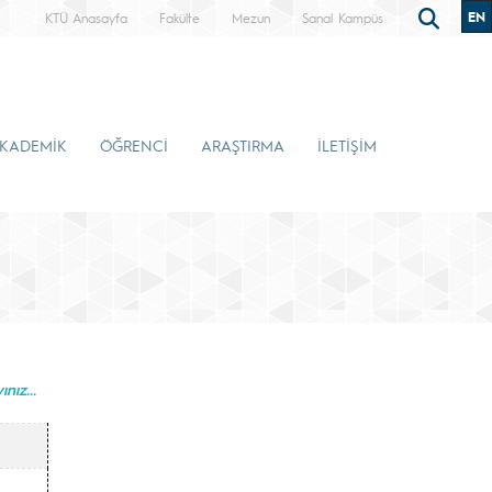
EN
KTÜ Anasayfa
Fakülte
Mezun
Sanal Kampüs
KADEMİK
ÖĞRENCİ
ARAŞTIRMA
İLETİŞİM
ınız...