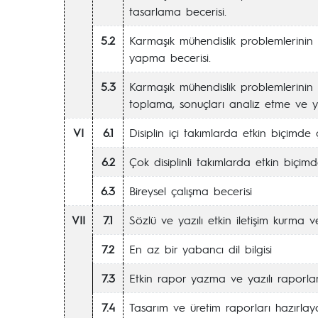
tasarlama becerisi.
5.2
Karmaşık mühendislik problemlerinin 
yapma becerisi.
5.3
Karmaşık mühendislik problemlerinin 
toplama, sonuçları analiz etme ve 
VI
6.1
Disiplin içi takımlarda etkin biçimde 
6.2
Çok disiplinli takımlarda etkin biçimd
6.3
Bireysel çalışma becerisi
VII
7.1
Sözlü ve yazılı etkin iletişim kurma
7.2
En az bir yabancı dil bilgisi
7.3
Etkin rapor yazma ve yazılı raporla
7.4
Tasarım ve üretim raporları hazırlay