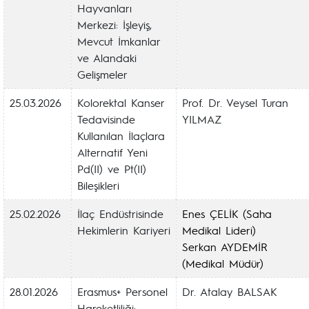
Hayvanları
Merkezi: İşleyiş,
Mevcut İmkanlar
ve Alandaki
Gelişmeler
25.03.2026
Kolorektal Kanser
Prof. Dr. Veysel Turan
Tedavisinde
YILMAZ
Kullanılan İlaçlara
Alternatif Yeni
Pd(II) ve Pt(II)
Bileşikleri
25.02.2026
İlaç Endüstrisinde
Enes ÇELİK (Saha
Hekimlerin Kariyeri
Medikal Lideri)
Serkan AYDEMİR
(Medikal Müdür)
28.01.2026
Erasmus+ Personel
Dr. Atalay BALSAK
Hareketliliği: