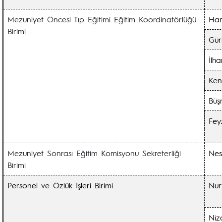
Mezuniyet Öncesi Tıp Eğitimi Eğitim Koordinatörlüğü
Ha
Birimi
Gü
İlh
Ken
Büş
Fey
Mezuniyet Sonrası Eğitim Komisyonu Sekreterliği
Ne
Birimi
Personel ve Özlük İşleri Birimi
Nu
Niz