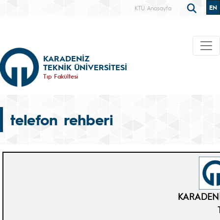
EN
KTÜ Anasayfa
KARADENİZ
TEKNİK ÜNİVERSİTESİ
Tıp Fakültesi
telefon rehberi
KARADENİ