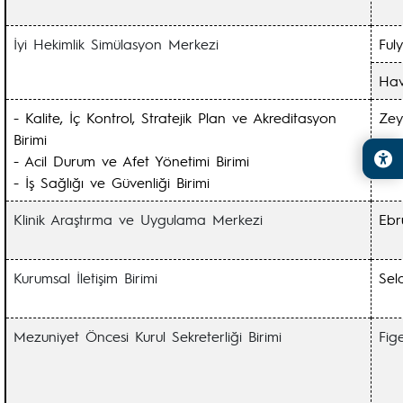
İyi Hekimlik Simülasyon Merkezi
Ful
Hav
- Kalite, İç Kontrol, Stratejik Plan ve Akreditasyon
Ze
Birimi
- Acil Durum ve Afet Yönetimi Birimi
- İş Sağlığı ve Güvenliği Birimi
Klinik Araştırma ve Uygulama Merkezi
Ebr
Kurumsal İletişim Birimi
Se
Mezuniyet Öncesi Kurul Sekreterliği Birimi
Fig