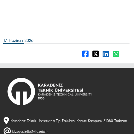
17 Haziran 2026
Karadeniz Teknik Üniversitesi Tıp Fakültesi Kanuni Kampüsü 61080 Trabzon
bizeyazintip@ktu.edu.tr