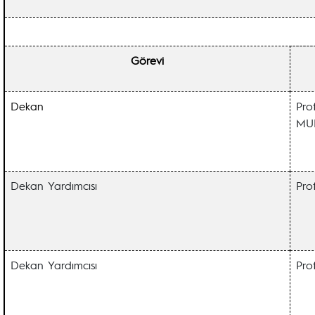
Görevi
Dekan
Pro
MU
Dekan Yardımcısı
Pro
Dekan Yardımcısı
Pro