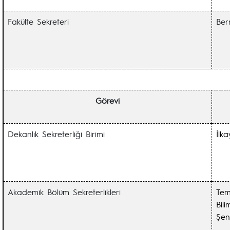
Fakülte Sekreteri
Ber
Görevi
Dekanlık Sekreterliği Birimi
İl
Akademik Bölüm Sekreterlikleri
Tem
Bili
Şe