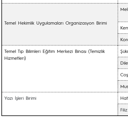
Me
Temel Hekimlik Uygulamaları Organizasyon Birimi
Ke
Kor
Temel Tıp Bilimleri Eğitim Merkezi Binası (Temizlik
Şük
Hizmetleri)
Dil
Coş
Mus
Yazı İşleri Birimi
Hat
Fil