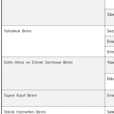
Sib
Tahakkuk Birimi
Sez
Eni
Em
Satın Alma ve Döner Sermaye Birimi
Yas
Ekb
Taşınır Kayıt Birimi
Em
Teknik Hizmetleri Birimi
Sel