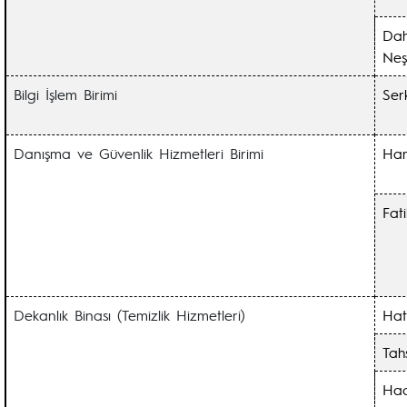
Dahi
Neş
Bilgi İşlem Birimi
Ser
Danışma ve Güvenlik Hizmetleri Birimi
Ha
Fat
Dekanlık Binası (Temizlik Hizmetleri)
Hat
Tah
Ha