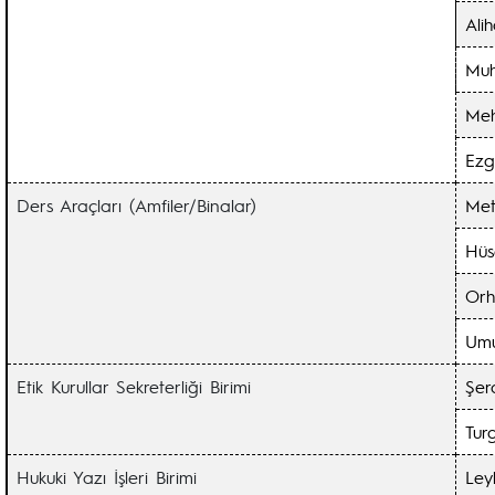
Ali
Mu
Me
Ez
Ders Araçları (Amfiler/Binalar)
Me
Hüs
Or
Um
Etik Kurullar Sekreterliği Birimi
Şer
Tur
Hukuki Yazı İşleri Birimi
Ley