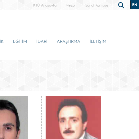
EN
KTÜ Anasayfa
Mezun
Sanal Kampüs
İK
EĞİTİM
İDARİ
ARAŞTIRMA
İLETİŞİM