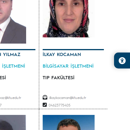
N YILMAZ
İLKAY KOCAMAN
 İŞLETMENİ
BİLGİSAYAR İŞLETMENİ
ESİ
TIP FAKÜLTESİ
lmaz
ilkaykocaman
7
04623775405