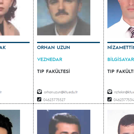
AK
ORHAN UZUN
NİZAMETTİ
VEZNEDAR
BİLGİSAYAR
TIP FAKÜLTESİ
TIP FAKÜLT
orhan.uzun
nztekin
04623775527
046237753