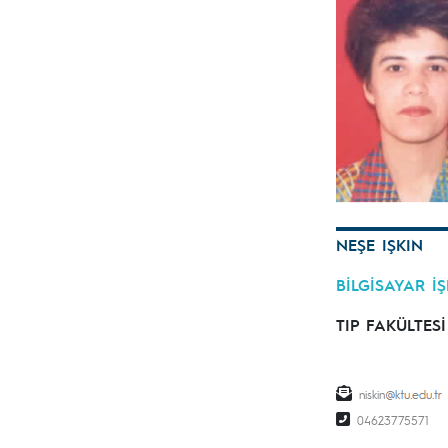
NEŞE IŞKIN
BİLGİSAYAR İ
TIP FAKÜLTESİ
niskin
04623775571