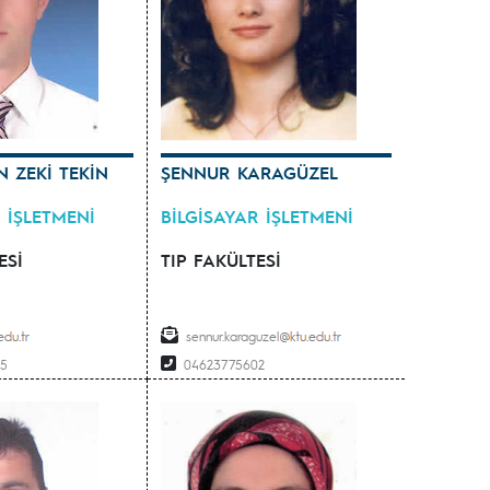
N ZEKİ TEKİN
ŞENNUR KARAGÜZEL
 İŞLETMENİ
BİLGİSAYAR İŞLETMENİ
ESİ
TIP FAKÜLTESİ
sennur.karaguzel
45
04623775602