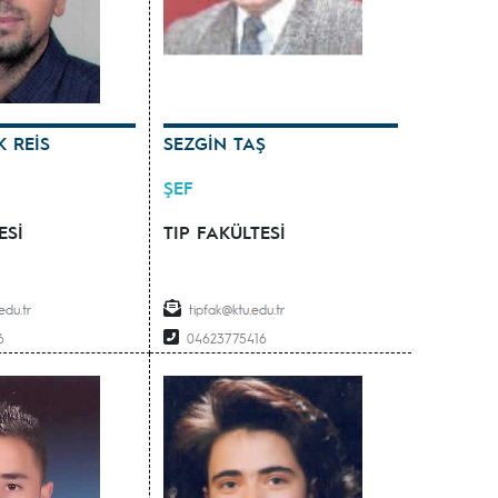
K REİS
SEZGİN TAŞ
ŞEF
ESİ
TIP FAKÜLTESİ
tipfak
6
04623775416