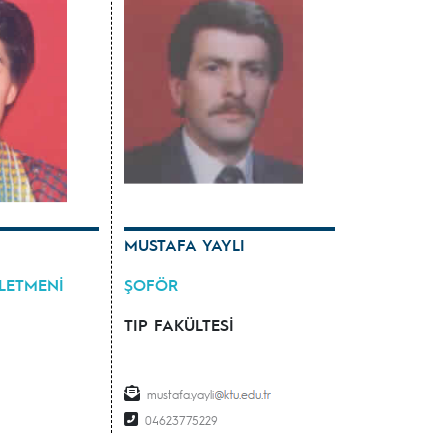
MUSTAFA YAYLI
ŞLETMENİ
ŞOFÖR
TIP FAKÜLTESİ
mustafa.yayli
04623775229