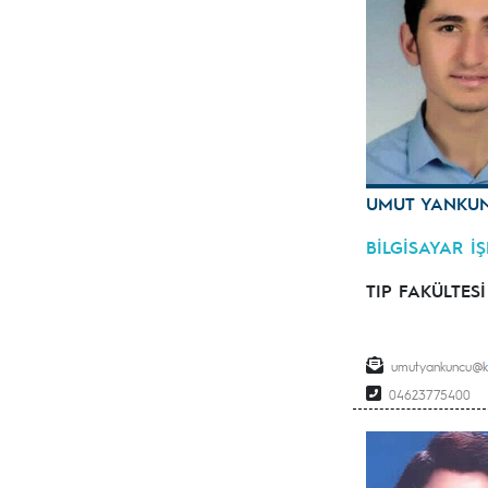
UMUT YANKU
BİLGİSAYAR İ
TIP FAKÜLTESİ
umutyankuncu
04623775400