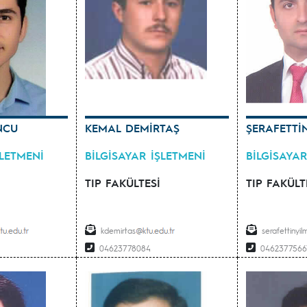
NCU
KEMAL DEMİRTAŞ
ŞERAFETTİ
ŞLETMENİ
BİLGİSAYAR İŞLETMENİ
BİLGİSAYAR
TIP FAKÜLTESİ
TIP FAKÜLT
kdemirtas
serafettinyi
04623778084
0462377566