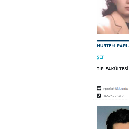
NURTEN PARL
ŞEF
TIP FAKÜLTESİ
nparlak
04623775406