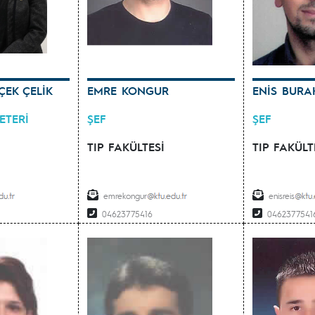
ÇEK ÇELİK
EMRE KONGUR
ENİS BURA
ETERİ
ŞEF
ŞEF
TIP FAKÜLTESİ
TIP FAKÜLT
emrekongur
enisreis
04623775416
0462377541