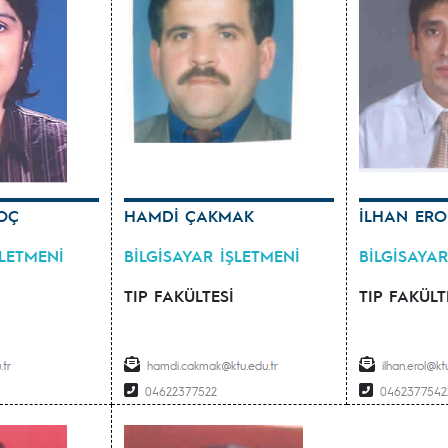
OÇ
HAMDİ ÇAKMAK
İLHAN ERO
ŞLETMENİ
BİLGİSAYAR İŞLETMENİ
BİLGİSAYAR
TIP FAKÜLTESİ
TIP FAKÜLT
hamdi.cakmak
ilhan.erol
04622377522
0462377542