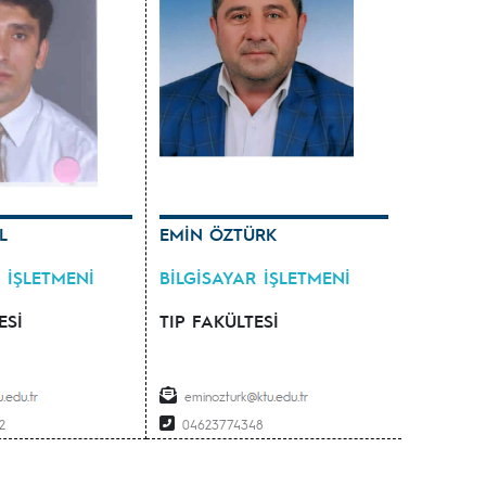
L
EMİN ÖZTÜRK
 İŞLETMENİ
BİLGİSAYAR İŞLETMENİ
ESİ
TIP FAKÜLTESİ
eminozturk
2
04623774348