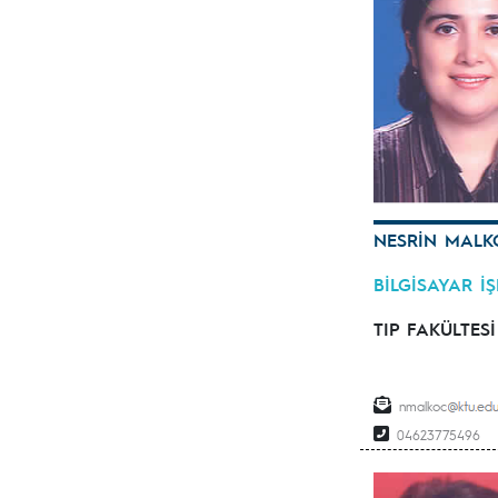
NESRİN MALK
BİLGİSAYAR İ
TIP FAKÜLTESİ
nmalkoc
04623775496