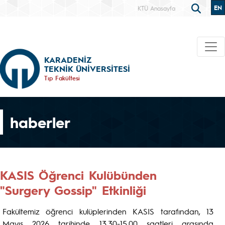
EN
KTÜ Anasayfa
KARADENİZ
TEKNİK ÜNİVERSİTESİ
Tıp Fakültesi
haberler
KASIS Öğrenci Kulübünden
"Surgery Gossip" Etkinliği
Fakültemiz öğrenci kulüplerinden KASIS tarafından, 13
Mayıs 2026 tarihinde 13.30-15.00 saatleri arasında