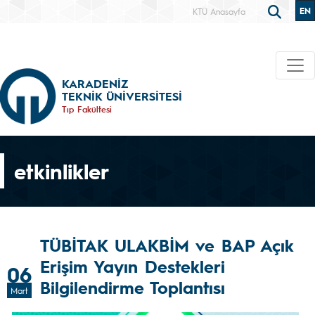
EN
KTÜ Anasayfa
KARADENİZ
TEKNİK ÜNİVERSİTESİ
Tıp Fakültesi
etkinlikler
TÜBİTAK ULAKBİM ve BAP Açık
Erişim Yayın Destekleri
06
Bilgilendirme Toplantısı
Mart