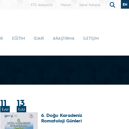
EN
KTÜ Anasayfa
Mezun
Sanal Kampüs
İK
EĞİTİM
İDARİ
ARAŞTIRMA
İLETİŞİM
11
13
Eylül
Eylül
6. Doğu Karadeniz
Romatoloji Günleri