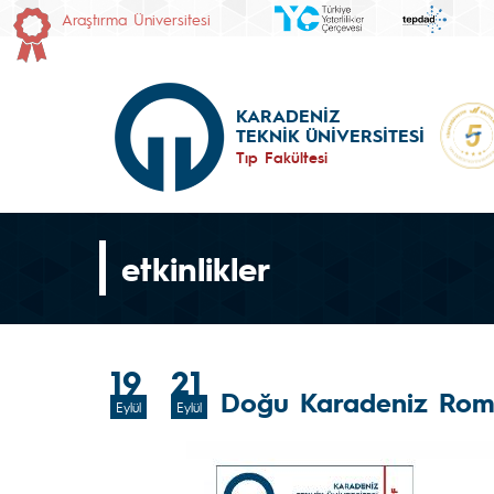
Araştırma Üniversitesi
KARADENİZ
TEKNİK ÜNİVERSİTESİ
Tıp Fakültesi
etkinlikler
19
21
Doğu Karadeniz Roma
Eylül
Eylül