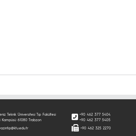
niz Teknik Üniversitesi Tıp Fakültesi
+90 462 377 5404
i Kampüsü 61080 Trabzon
+90 462 377 5405
azintip@ktu.edu.tr
+90 462 325 2270