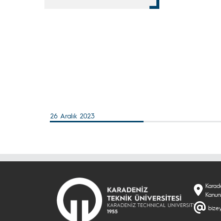
26 Aralık 2023
Karade
Kanun
bizey