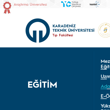
Araştırma Üniversitesi
KARADENİZ
TEKNİK ÜNİVERSİTESİ
Tıp Fakültesi
Mez
Eğit
Uzm
EĞİTİM
Ada
E-Ö
Yük