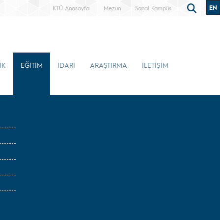
EN
KTÜ Anasayfa
Mezun
Sanal Kampüs
İK
EĞİTİM
İDARİ
ARAŞTIRMA
İLETİŞİM