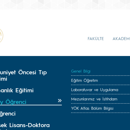
FAKÜLTE
AKADEM
uniyet Öncesi Tıp
Genel Bilgi
imi
Eğitim Öğretim
anlık Eğitimi
Laboratuvar ve Uygulama
Mezunlarımız ve İstihdam
y Öğrenci
YÖK Atlas Bölüm Bilgisi
ğrenci
sek Lisans-Doktora