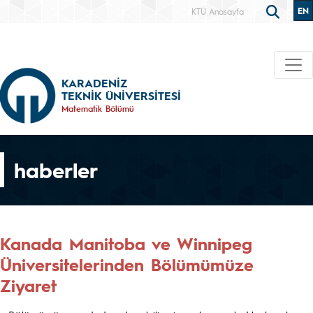
EN
KTÜ Anasayfa
KARADENİZ
TEKNİK ÜNİVERSİTESİ
Matematik Bölümü
haberler
Kanada Manitoba ve Winnipeg
Üniversitelerinden Bölümümüze
Ziyaret