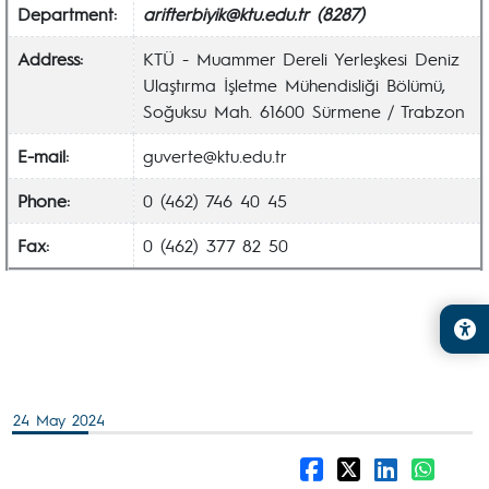
Department:
arifterbiyik@ktu.edu.tr
(8287)
Address
:
KTÜ - Muammer Dereli Yerleşkesi Deniz
Ulaştırma İşletme Mühendisliği Bölümü,
Soğuksu Mah. 61600 Sürmene / Trabzon
E-mail:
guverte@ktu.edu.tr
Phone:
0 (462) 746 40 45
Fax:
0 (462) 377 82 50
24 May 2024