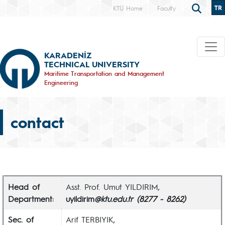
TR
KTÜ Home
Faculty
KARADENİZ
TECHNICAL UNIVERSITY
Maritime Transportation and Management
Engineering
contact
Head of
Asst. Prof. Umut YILDIRIM,
Department:
uyildirim
@ktu.edu.tr (8277 - 8262)
Sec. of
Arif TERBIYIK,