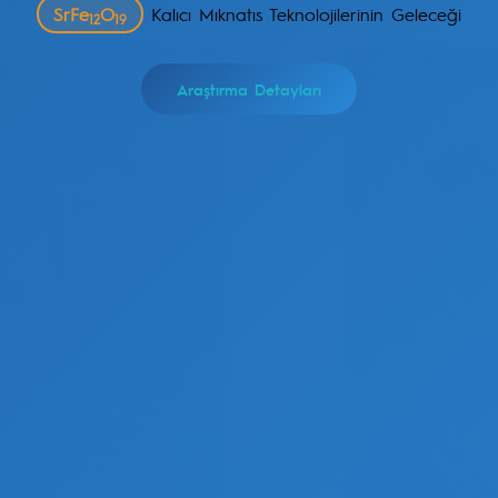
SrFe
O
Kalıcı Mıknatıs Teknolojilerinin Geleceği
12
19
Araştırma Detayları