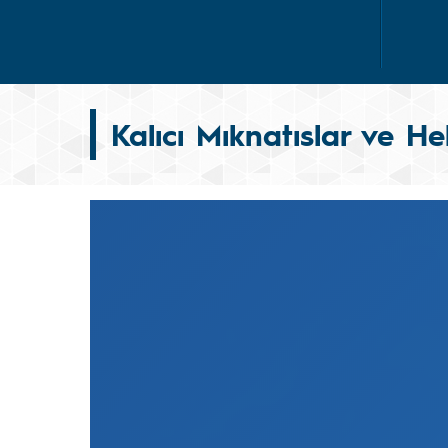
Kalıcı Mıknatıslar ve He