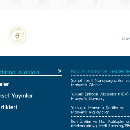
MA
ştırma Alanları
Kalıcı Mıknatıslar ve Hekzaferritl
Spinel Ferrit Nanoparçacıklar ve
eler
Manyetik Oksitler
Yüksek Entropili Alaşımlar (HEA)
msel Yayınlar
Manyetik Davranış
rlikleri
Yumuşak Manyetik Şeritler ve
Manyetik Algılayıcılar
İleri Üretim ve Hızlı Katılaştırma
(Mekanokimya, Melt-Spinning/PF