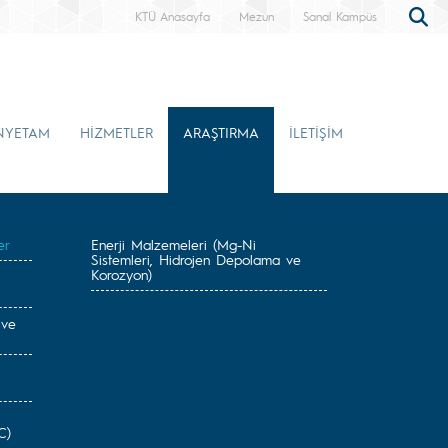
KTÜ Anasayfa
Mezun
Sanal Kampüs
NYETAM
HİZMETLER
ARAŞTIRMA
İLETİŞİM
er
Enerji Malzemeleri (Mg-Ni
Sistemleri, Hidrojen Depolama ve
Korozyon)
 ve
C)