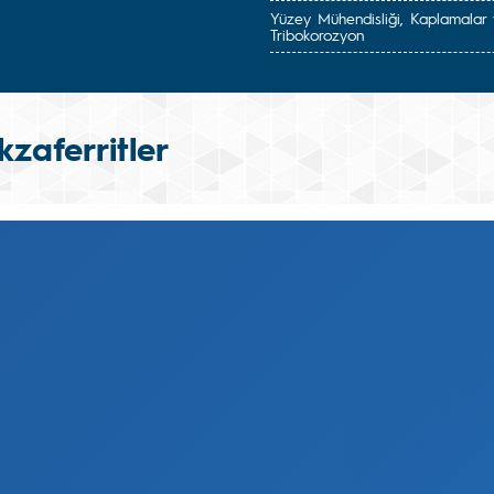
Yüzey Mühendisliği, Kaplamalar
Tribokorozyon
kzaferritler