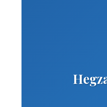
Hegza