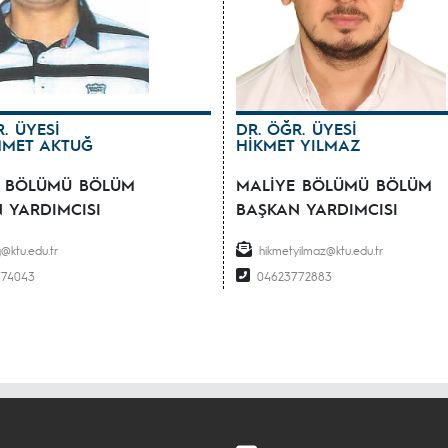
. ÜYESİ
DR. ÖĞR. ÜYESİ
MET AKTUĞ
HİKMET YILMAZ
E BÖLÜMÜ BÖLÜM
MALİYE BÖLÜMÜ BÖLÜM
 YARDIMCISI
BAŞKAN YARDIMCISI
@ktu.edu.tr
hikmetyilmaz@ktu.edu.tr
774043
04623772883