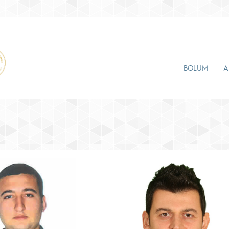
BÖLÜM
A