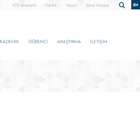
EN
KTÜ Anasayfa
Fakülte
Mezun
Sanal Kampüs
KADEMİK
ÖĞRENCİ
ARAŞTIRMA
İLETİŞİM