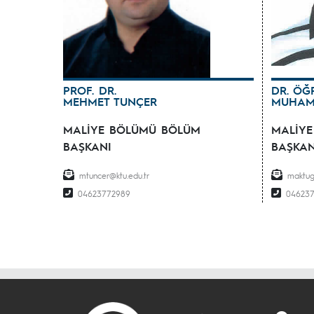
PROF. DR.
DR. ÖĞR
MEHMET TUNÇER
MUHAM
MALİYE BÖLÜMÜ BÖLÜM
MALİY
BAŞKANI
BAŞKAN
mtuncer@ktu.edu.tr
maktug
04623772989
04623