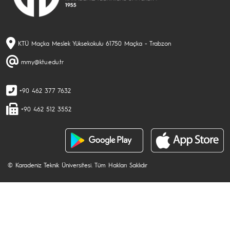
KTÜ Maçka Meslek Yüksekokulu 61750 Maçka - Trabzon
mmy@ktu.edu.tr
+90 462 377 7632
+90 462 512 3552
© Karadeniz Teknik Üniversitesi. Tüm Hakları Saklıdır