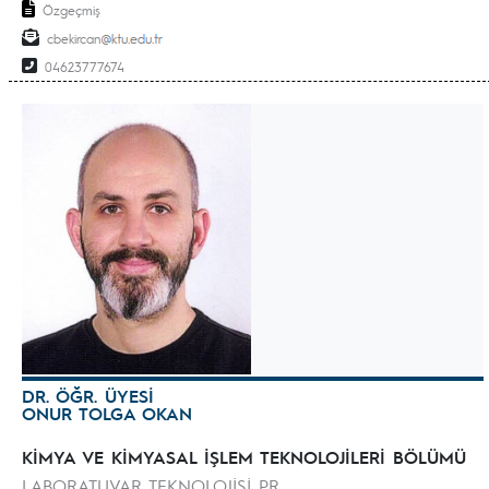
Özgeçmiş
cbekircan
04623777674
DR. ÖĞR. ÜYESİ
ONUR TOLGA OKAN
KİMYA VE KİMYASAL İŞLEM TEKNOLOJİLERİ BÖLÜMÜ
LABORATUVAR TEKNOLOJİSİ PR.