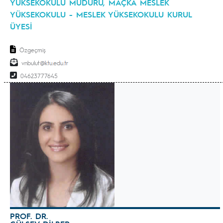
YÜKSEKOKULU MÜDÜRÜ, MAÇKA MESLEK
YÜKSEKOKULU - MESLEK YÜKSEKOKULU KURUL
ÜYESİ
Özgeçmiş
vnbulut
04623777645
PROF. DR.