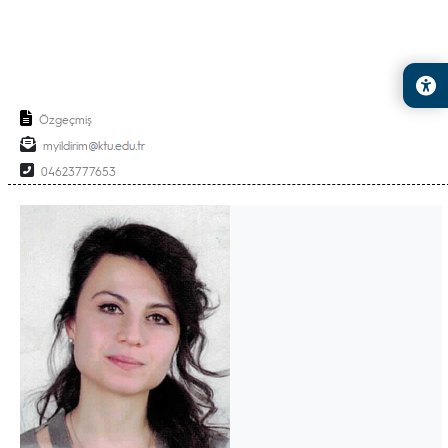
Özgeçmiş
myildirim
04623777653