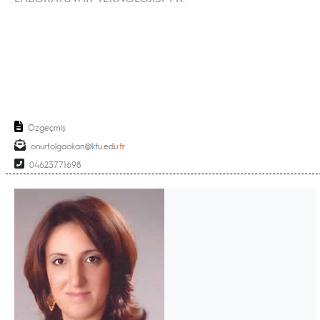
Özgeçmiş
onurtolgaokan
04623771698