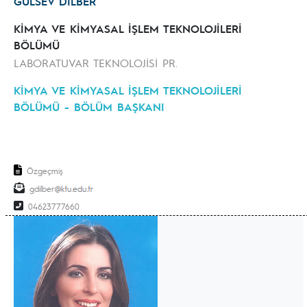
GÜLSEV DİLBER
KİMYA VE KİMYASAL İŞLEM TEKNOLOJİLERİ
BÖLÜMÜ
LABORATUVAR TEKNOLOJİSİ PR.
KİMYA VE KİMYASAL İŞLEM TEKNOLOJİLERİ
BÖLÜMÜ - BÖLÜM BAŞKANI
Özgeçmiş
gdilber
04623777660