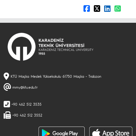
KTÜ Maçka Meslek Yüksekokulu 61750 Maçka - Trabzon
mmy@ktu.edu.tr
+90 462 512 3535
+90 462 512 3552