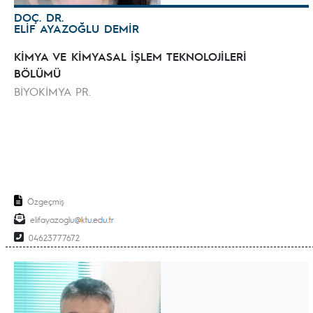
DOÇ. DR.
ELİF AYAZOĞLU DEMİR
KİMYA VE KİMYASAL İŞLEM TEKNOLOJİLERİ
BÖLÜMÜ
BİYOKİMYA PR.
Özgeçmiş
elifayazoglu
04623777672