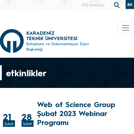
EN
KTÜ Anasayfa
KARADENİZ
TEKNİK ÜNİVERSİTESİ
Kütüphane ve Dokümantasyon Daire
Başkanlığı
etkinlikler
Web of Science Group
Şubat 2023 Webinar
21
28
Programı
Şubat
Şubat