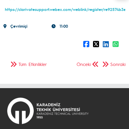
https://clarivatesupport.webex.com/weblink/register/re92574b3
Çevrimiçi
11:00
Tüm Etkinlikler
Önceki
Sonraki