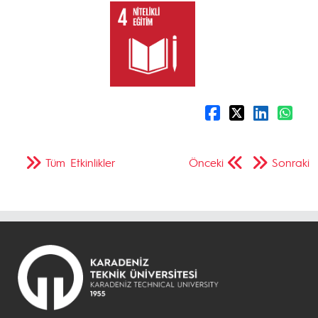
Tüm Etkinlikler
Önceki
Sonraki