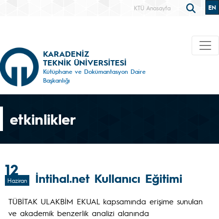
EN
KTÜ Anasayfa
KARADENİZ
TEKNİK ÜNİVERSİTESİ
Kütüphane ve Dokümantasyon Daire
Başkanlığı
etkinlikler
12
İntihal.net Kullanıcı Eğitimi
Haziran
TÜBİTAK ULAKBİM EKUAL kapsamında erişime sunulan
ve akademik benzerlik analizi alanında