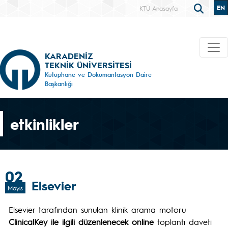
EN
KTÜ Anasayfa
KARADENİZ
TEKNİK ÜNİVERSİTESİ
Kütüphane ve Dokümantasyon Daire
Başkanlığı
etkinlikler
02
Elsevier
Mayıs
Elsevier tarafından sunulan klinik arama motoru
ClinicalKey
ile ilgili düzenlenecek
online
toplantı daveti