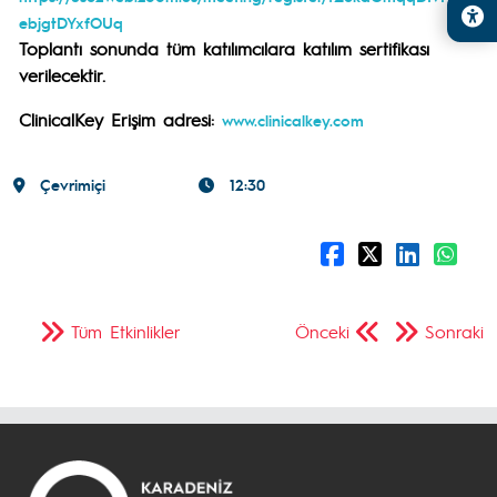
ebjgtDYxfOUq
Toplantı sonunda tüm katılımcılara katılım sertifikası
verilecektir.
ClinicalKey Erişim adresi
:
www.clinicalkey.com
Çevrimiçi
12:30
Tüm Etkinlikler
Önceki
Sonraki