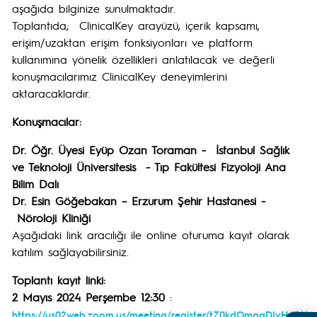
aşağıda bilginize sunulmaktadır.
Toplantıda; ClinicalKey arayüzü, içerik kapsamı,
erişim/uzaktan erişim fonksiyonları ve platform
kullanımına yönelik özellikleri anlatılacak ve değerli
konuşmacılarımız ClinicalKey deneyimlerini
aktaracaklardır.
Konuşmacılar:
Dr. Öğr. Üyesi Eyüp Ozan Toraman - İstanbul Sağlık
ve Teknoloji Üniversitesis - Tıp Fakültesi Fizyoloji Ana
Bilim Dalı
Dr. Esin Göğebakan – Erzurum Şehir Hastanesi -
Nöroloji Kliniği
Aşağıdaki link aracılığı ile online oturuma kayıt olarak
katılım sağlayabilirsiniz.
Toplantı kayıt linki:
2 Mayıs 2024 Perşembe 12:30
:
https://us02web.zoom.us/meeting/register/tZ0kdOmqqDIvHdBU8