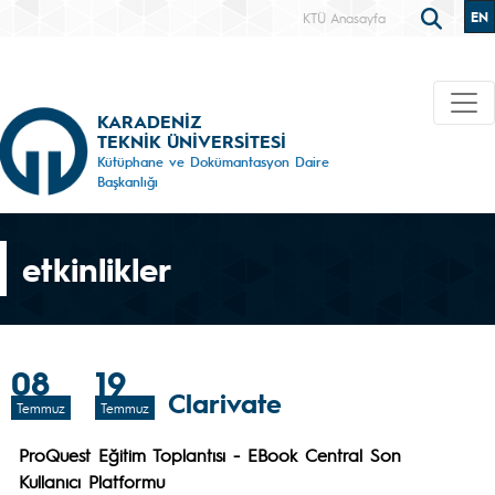
EN
KTÜ Anasayfa
KARADENİZ
TEKNİK ÜNİVERSİTESİ
Kütüphane ve Dokümantasyon Daire
Başkanlığı
etkinlikler
08
19
Clarivate
Temmuz
Temmuz
ProQuest Eğitim Toplantısı - EBook Central Son
Kullanıcı Platformu