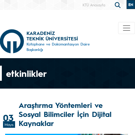
EN
KTÜ Anasayfa
KARADENİZ
TEKNİK ÜNİVERSİTESİ
Kütüphane ve Dokümantasyon Daire
Başkanlığı
etkinlikler
Araştırma Yöntemleri ve
Sosyal Bilimciler İçin Dijital
03
Kaynaklar
Mayıs