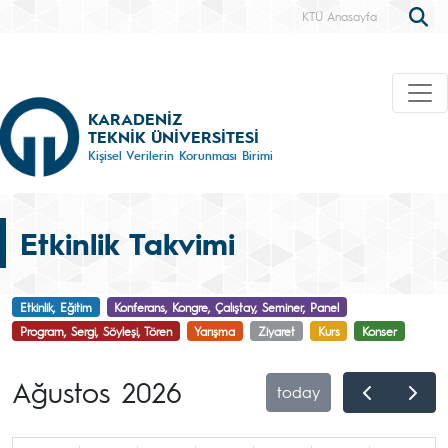
KTÜ Anasayfa
KARADENİZ
TEKNİK ÜNİVERSİTESİ
Kişisel Verilerin Korunması Birimi
Etkinlik Takvimi
Etkinlik, Eğitim
Konferans, Kongre, Çalıştay, Seminer, Panel
Program, Sergi, Söyleşi, Tören
Yarışma
Ziyaret
Kurs
Konser
Ağustos 2026
today