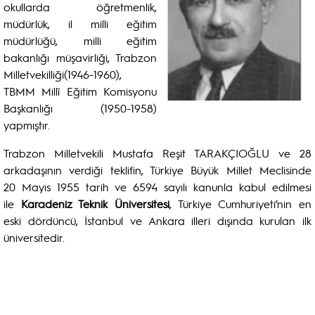
okullarda öğretmenlik,
müdürlük, il milli eğitim
müdürlüğü, milli eğitim
bakanlığı müşavirliği, Trabzon
Milletvekilliği(1946-1960),
TBMM Millî Eğitim Komisyonu
Başkanlığı (1950-1958)
yapmıştır.
Trabzon Milletvekili Mustafa Reşit TARAKÇIOĞLU ve 28
arkadaşının verdiği teklifin, Türkiye Büyük Millet Meclisinde
20 Mayıs 1955 tarih ve 6594 sayılı kanunla kabul edilmesi
ile
Karadeniz Teknik Üniversitesi
, Türkiye Cumhuriyeti’nin en
eski dördüncü, İstanbul ve Ankara illeri dışında kurulan ilk
üniversitedir.