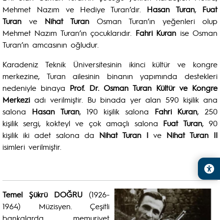
Mehmet Nazım ve Hediye Turan’dır.
Hasan Turan
,
Fuat
Turan
ve
Nihat Turan
Osman Turan’ın yeğenleri olup
Mehmet Nazım Turan’ın çocuklarıdır.
Fahri Kuran
ise Osman
Turan’ın amcasının oğludur.
Karadeniz Teknik Üniversitesinin ikinci kültür ve kongre
merkezine, Turan ailesinin binanın yapımında destekleri
nedeniyle binaya
Prof. Dr. Osman Turan Kültür ve Kongre
Merkezi
adı verilmiştir. Bu binada yer alan 590 kişilik ana
salona
Hasan Turan
, 190 kişilik salona
Fahri Kuran
, 250
kişilik sergi, kokteyl ve çok amaçlı salona
Fuat Turan
, 90
kişilik iki adet salona da
Nihat Turan I
ve
Nihat Turan II
isimleri verilmiştir.
Temel Şükrü DOĞRU
(1926-
1964) Müzisyen. Çeşitli
bankalarda memuriyet