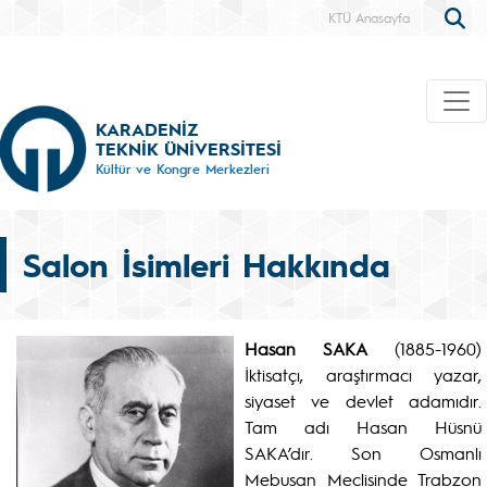
KTÜ Anasayfa
KARADENİZ
TEKNİK ÜNİVERSİTESİ
Kültür ve Kongre Merkezleri
Salon İsimleri Hakkında
Hasan SAKA
(1885-1960)
İktisatçı, araştırmacı yazar,
siyaset ve devlet adamıdır.
Tam adı Hasan Hüsnü
SAKA’dır. Son Osmanlı
Mebusan Meclisinde Trabzon