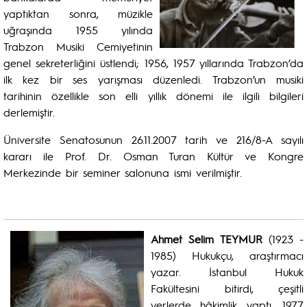
yaptıktan sonra, müzikle
uğraşında 1955 yılında
Trabzon Musiki Cemiyetinin
genel sekreterliğini üstlendi; 1956, 1957 yıllarında Trabzon’da
ilk kez bir ses yarışması düzenledi. Trabzon’un musiki
tarihinin özellikle son elli yıllık dönemi ile ilgili bilgileri
derlemiştir.
Üniversite Senatosunun 26.11.2007 tarih ve 216/8-A sayılı
kararı ile Prof. Dr. Osman Turan Kültür ve Kongre
Merkezinde bir seminer salonuna ismi verilmiştir.
Ahmet Selim TEYMUR
(1923 -
1985) Hukukçu, araştırmacı
yazar. İstanbul Hukuk
Fakültesini bitirdi, çeşitli
yerlerde hâkimlik yaptı, 1977