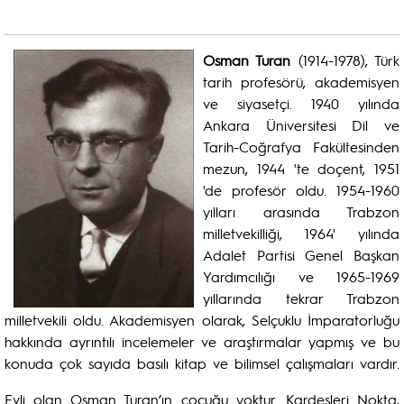
Osman Turan
(1914-1978), Türk
tarih profesörü, akademisyen
ve siyasetçi. 1940 yılında
Ankara Üniversitesi Dil ve
Tarih-Coğrafya Fakültesinden
mezun, 1944 'te doçent, 1951
'de profesör oldu. 1954-1960
yılları arasında Trabzon
milletvekilliği, 1964' yılında
Adalet Partisi Genel Başkan
Yardımcılığı ve 1965-1969
yıllarında tekrar Trabzon
milletvekili oldu. Akademisyen olarak, Selçuklu İmparatorluğu
hakkında ayrıntılı incelemeler ve araştırmalar yapmış ve bu
konuda çok sayıda basılı kitap ve bilimsel çalışmaları vardır.
Evli olan Osman Turan’ın çocuğu yoktur. Kardeşleri Nokta,