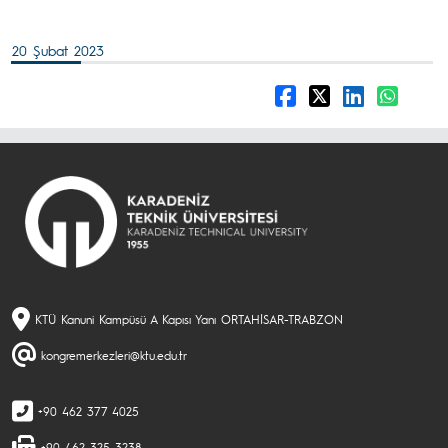
20 Şubat 2023
KTÜ Kanuni Kampüsü A Kapısı Yanı ORTAHİSAR-TRABZON
kongremerkezleri@ktu.edu.tr
+90 462 377 4025
+90 462 325 3238