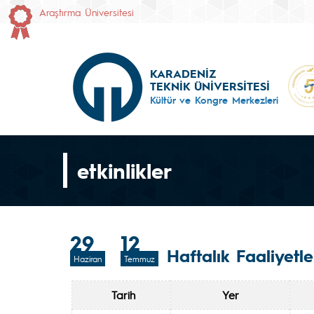
Araştırma Üniversitesi
KARADENİZ
TEKNİK ÜNİVERSİTESİ
Kültür ve Kongre Merkezleri
etkinlikler
29
12
Haftalık Faaliyetle
Haziran
Temmuz
Tarih
Yer