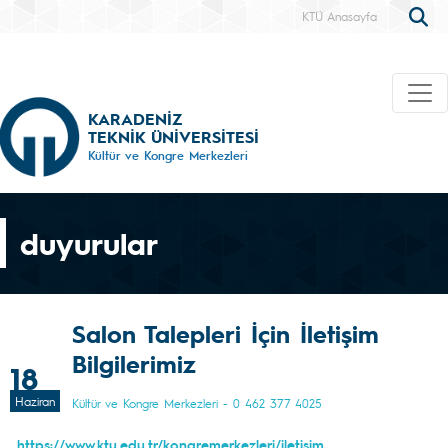
KTÜ Anasayfa
KARADENİZ
TEKNİK ÜNİVERSİTESİ
Kültür ve Kongre Merkezleri
duyurular
Salon Talepleri İçin İletişim
Bilgilerimiz
18
Haziran
Kültür ve Kongre Merkezleri - 0 462 377 4025
https://www.ktu.edu.tr/kongremerkezleri/iletisim