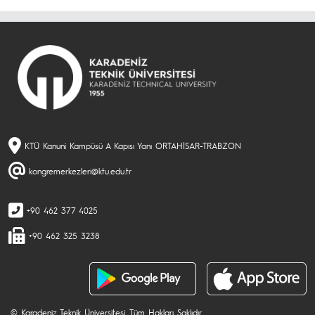
KTÜ Kanuni Kampüsü A Kapısı Yanı ORTAHİSAR-TRABZON
kongremerkezleri@ktu.edu.tr
+90 462 377 4025
+90 462 325 3238
© Karadeniz Teknik Üniversitesi. Tüm Hakları Saklıdır