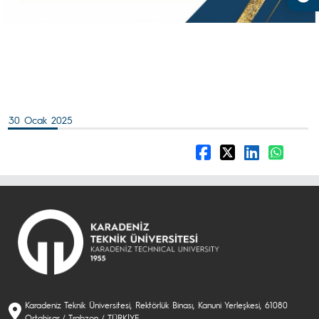
30 Ocak 2025
Karadeniz Teknik Üniversitesi, Rektörlük Binası, Kanuni Yerleşkesi, 61080
Ortahisar / Trabzon / TÜRKİYE